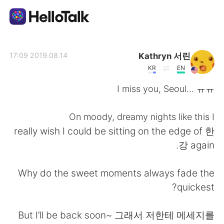
تطبيق تبادل اللغة
Kathryn 서린
2019.08.14 17:09
KR
EN
AI Grammar Checker
I miss you, Seoul... ㅠㅠ
العربية
On moody, dreamy nights like this I
really wish I could be sitting on the edge of 한
강 again.
English
简体中文
Why do the sweet moments always fade the
繁體中文
Español
quickest?
Français
Deutsch
But I’ll be back soon~ 그래서 저한테 메세지를