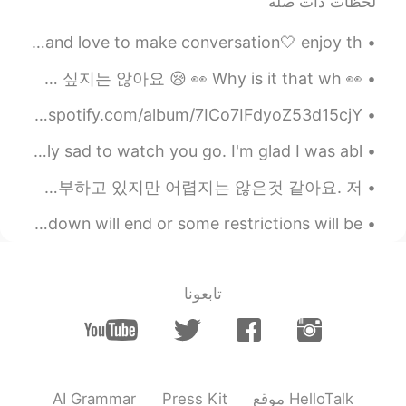
لحظات ذات صله
hi<3 anyone feel free to text in! I’m super friendly and love to make conversation🤍 enjoy th...
👀 왜 먼저 메시지를 보내는 대부분의 사람들이 대화를 계속하려고 노력하지 않는 걸까요..? 😂 그냥 나라고 대화만 하고 싶지는 않아요 😪 👀 Why is it that wh...
Hey! I released an album of my original songs! https://open.spotify.com/album/7ICo7IFdyoZ53d15cjY...
descansa en paz. Rest in peace Grandpa Manuel, I'm really sad to watch you go. I'm glad I was abl...
한국어: 여러분 오랜만이에요, 잘 지내요? 한국어를 배우고 싶습니다, 도와주세요. ㅎㅎㅎ 농담이에요. 혼자 공부하고 있어요. 혼자 공부하고 있지만 어렵지는 않은것 같아요. 저...
hopefully the situation in London gets better and lockdown will end or some restrictions will be ...
تابعونا
AI Grammar
Press Kit
موقع HelloTalk