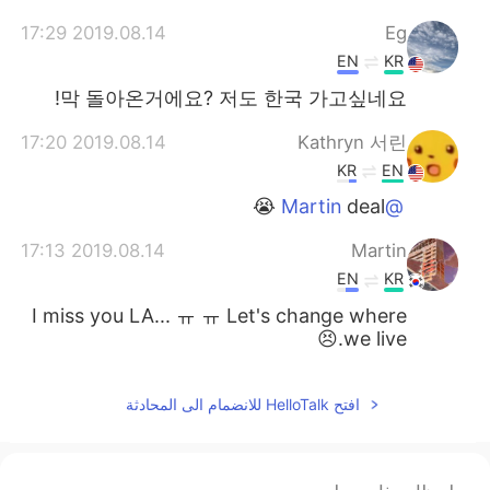
2019.08.14 17:29
Eg
EN
KR
막 돌아온거에요? 저도 한국 가고싶네요!
2019.08.14 17:20
Kathryn 서린
KR
EN
deal 😭
@Martin
2019.08.14 17:13
Martin
EN
KR
I miss you LA... ㅠ ㅠ Let's change where
we live.😣
افتح HelloTalk للانضمام الى المحادثة