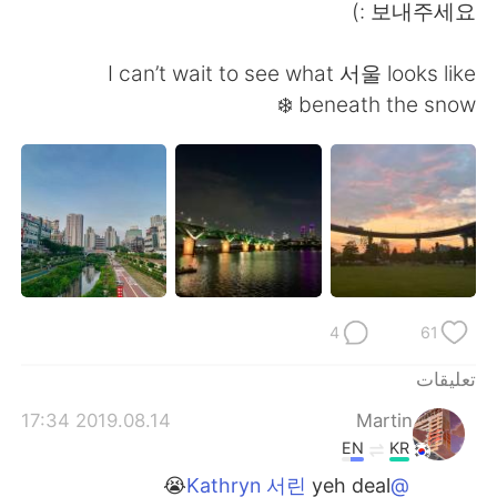
日本語
한국어
보내주세요 :)
Русский
ไทย
I can’t wait to see what 서울 looks like
beneath the snow ❄️
Indonesia
Italiano
Türkçe
Tiếng Việt
Português
4
61
تعليقات
2019.08.14 17:34
Martin
EN
KR
yeh deal😭
@Kathryn 서린