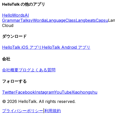
HelloTalk の他のアプリ
HelloWords
AI
Grammar
Talksy
Wordia
LanguageClass
Langbeats
Capsu
La
Cloud
ダウンロード
HelloTalk iOS アプリ
HelloTalk Android アプリ
会社
会社概要
ブログ
よくある質問
フォローする
Twitter
Facebook
Instagram
YouTube
Xiaohongshu
© 2026 HelloTalk. All rights reserved.
プライバシーポリシー
|
利用規約