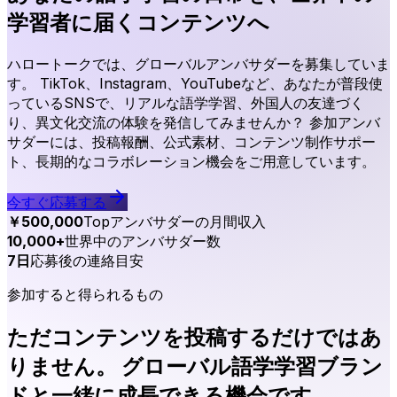
学習者に届くコンテンツへ
ハロートークでは、グローバルアンバサダーを募集していま
す。 TikTok、Instagram、YouTubeなど、あなたが普段使
っているSNSで、リアルな語学学習、外国人の友達づく
り、異文化交流の体験を発信してみませんか？ 参加アンバ
サダーには、投稿報酬、公式素材、コンテンツ制作サポー
ト、長期的なコラボレーション機会をご用意しています。
今すぐ応募する
￥500,000
Topアンバサダーの月間収入
10,000+
世界中のアンバサダー数
7日
応募後の連絡目安
参加すると得られるもの
ただコンテンツを投稿するだけではあ
りません。 グローバル語学学習ブラン
ドと一緒に成長できる機会です。