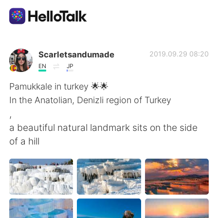
語言交換應用
Scarletsandumade
2019.09.29 08:20
EN
JP
AI Grammar Checker
Pamukkale in turkey 🌟🌟
In the Anatolian, Denizli region of Turkey
繁體中文
,
a beautiful natural landmark sits on the side
of a hill
English
简体中文
Español
العربية
Français
Deutsch