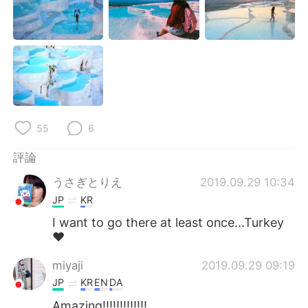
日本語
한국어
Русский
ไทย
Indonesia
Italiano
Türkçe
Tiếng Việt
55
6
Português
評論
うさぎとりえ
2019.09.29 10:34
JP
KR
I want to go there at least once...Turkey
❤️
miyaji
2019.09.29 09:19
JP
KR
EN
DA
Amazing!!!!!!!!!!!!!