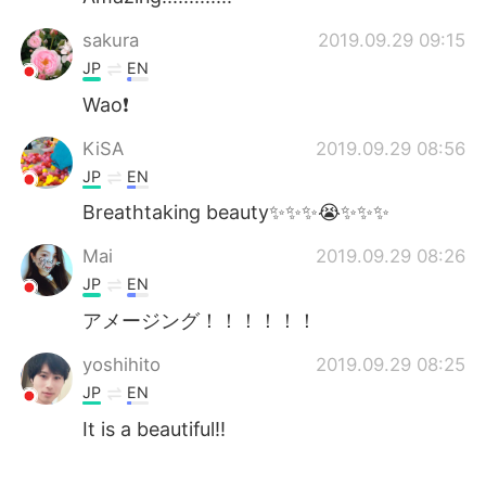
sakura
2019.09.29 09:15
JP
EN
Wao❗️
KiSA
2019.09.29 08:56
JP
EN
Breathtaking beauty✨✨✨😭✨✨✨
Mai
2019.09.29 08:26
JP
EN
アメージング！！！！！！
yoshihito
2019.09.29 08:25
JP
EN
It is a beautiful‼️