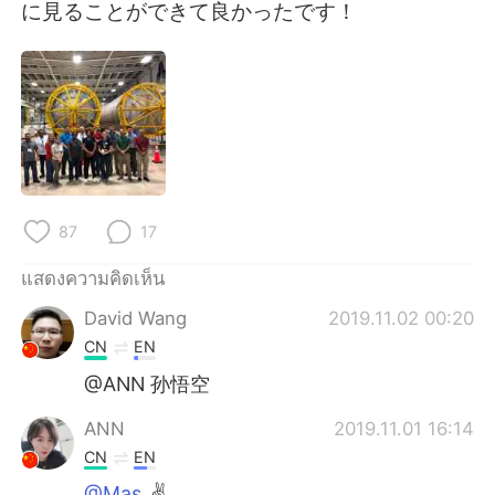
Deutsch
日本語
に見ることができて良かったです！
한국어
Русский
Indonesia
Italiano
Türkçe
Tiếng Việt
Português
87
17
แสดงความคิดเห็น
David Wang
2019.11.02 00:20
CN
EN
@ANN 孙悟空
ANN
2019.11.01 16:14
CN
EN
@Mas
✌️