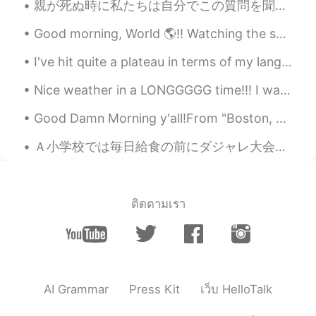
親が死ぬ時に私たちは自分でこの質問を聞くだろうな。[ 結局のところ私は彼らに良い子供になったかな] 、 [彼らはまだ生きていた間に喜ばせたかな]。。。 それでつに気づいてる。。時間というものは...
やっとフライトハードウェアを間近
に
Good morning, World 🌎!! Watching the sunrise this morning felt different for some reason. 🌅 W...
見ることができて良かったです！
I've hit quite a plateau in terms of my language progression. 我语言水平没有进步，也没有退步。 步入平台期。 So, I'm ...
やっとフライトハードウェアを間近
で
見ることができて良かったです！
Nice weather in a LONGGGGG time!!! I wanna smell the automne air !! 😭😭😭😭😭😭😭😭😭😭 but i can't due t...
David Wang
2019.11.01 14:06
Good Damn Morning y'all!From "Boston, Massachusetts" In the public garden Had the nicest convers...
CN
EN
Ａ小学校では毎日給食の前にダジャレ大会が行われています。選ばれたクラスは放送室へ行ってダジャレを発表します。 今回は３年１組 vs ３年２組でした。子供たちは色んなダジャレを考えてきて、聞いて...
Who are you?
David Wang
2019.11.01 14:02
CN
EN
ติดตามเรา
👍👍👍
Joanne
2019.11.01 13:53
CN
EN
AI Grammar
Press Kit
เว็บ HelloTalk
Rockets behind you guys!!