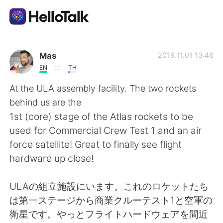
แอปแลกเปลี่ยนทางภาษา
Mas
2019.11.01 13:46
EN
TH
AI Grammar Checker
At the ULA assembly facility. The two rockets
behind us are the
ไทย
1st (core) stage of the Atlas rockets to be
used for Commercial Crew Test 1 and an air
force satellite! Great to finally see flight
English
简体中文
hardware up close!
繁體中文
Español
ULAの組立施設にいます。これのロケットたち
は第一ステージから商業クルーテスト1と空軍の
العربية
Français
衛星です。やっとフライトハードウェアを間近