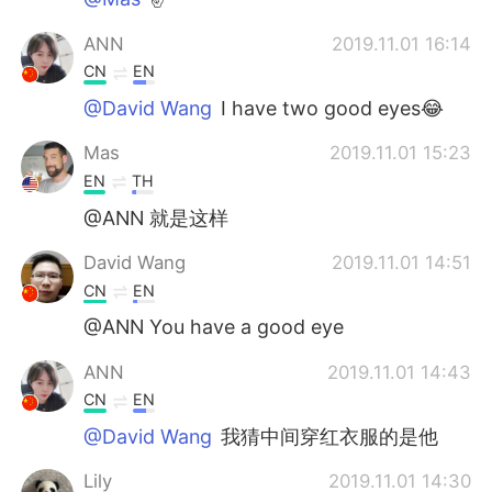
ANN
2019.11.01 16:14
CN
EN
@David Wang
I have two good eyes😂
Mas
2019.11.01 15:23
EN
TH
@ANN 就是这样
David Wang
2019.11.01 14:51
CN
EN
@ANN You have a good eye
ANN
2019.11.01 14:43
CN
EN
@David Wang
我猜中间穿红衣服的是他
Lily
2019.11.01 14:30