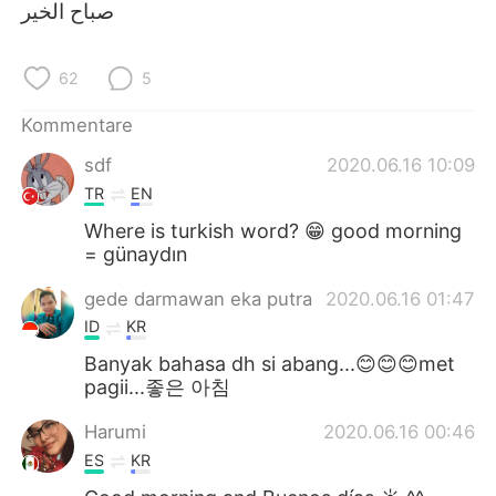
日本語
한국어
صباح الخير
Русский
ไทย
62
5
Indonesia
Italiano
Kommentare
sdf
2020.06.16 10:09
Türkçe
Tiếng Việt
TR
EN
Português
Where is turkish word? 😁 good morning
= günaydın
gede darmawan eka putra
2020.06.16 01:47
ID
KR
Banyak bahasa dh si abang...😊😊😊met
pagii...좋은 아침
Harumi
2020.06.16 00:46
ES
KR