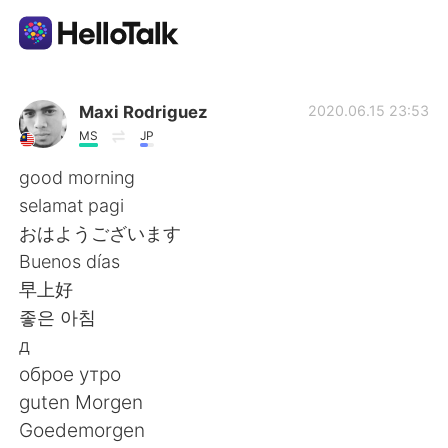
Sprachaustausch-App
Maxi Rodriguez
2020.06.15 23:53
MS
JP
AI Grammar Checker
good morning
selamat pagi
Deutsch
おはようございます
Buenos días
早上好
English
简体中文
좋은 아침
д
繁體中文
Español
оброе утро
guten Morgen
العربية
Français
Goedemorgen