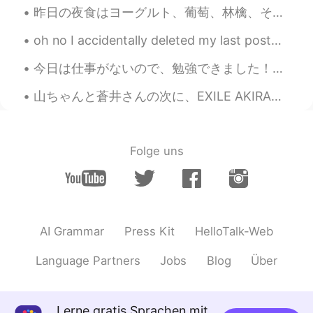
昨日の夜食はヨーグルト、葡萄、林檎、そして、このチョコレートのお菓子。ヨーグルトと果物を一緒に混ぜる時、美味しかったけど、このチョコに入れた後、ちょっと変な味があった。🤔🤣 食べる前に私の想像...
oh no I accidentally deleted my last post😂😂😂😂😂 baka me sorry guys let's get to the point 😂😂 I...
今日は仕事がないので、勉強できました！😍 私は普通に音楽を聞きながら勉強して、集中できます。🎶 でも、勉強するの間にお腹が空いていてこのお菓子を食べました。🤣 日本のお菓子は美味しいし、色んな味...
山ちゃんと蒼井さんの次に、EXILE AKIRAさんと林志玲が結婚され、そろそろ自分も結婚を考えるべきかと思ったが、まずは相手ですね。 はい、頑張ります。😅 First it was Yama...
Folge uns
AI Grammar
Press Kit
HelloTalk-Web
Language Partners
Jobs
Blog
Über
Lerne gratis Sprachen mit