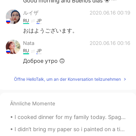
Good morning and Buenos días ☀️ ^^
ルイザ
2020.06.16 00:19
RU
JP
おはようございます。
Nata
2020.06.16 00:16
RU
JP
Доброе утро 🙃
Öffne HelloTalk, um an der Konversation teilzunehmen
Ähnliche Momente
I cooked dinner for my family today. Spagetthi agio e olio. This is my version. The ingredients a...
I didn’t bring my paper so i painted on a tissue paper instead 😂 Killing some time, chilling in a...