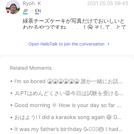
Ryoh. K
2021.05.05 09:45
JP
EN
緑茶チーズケーキが写真だけでおいしいと
わかるやつですね、、、！🤤 そして、とて
も日本語がお上手ですね！
Open HelloTalk to join the conversation
Alice Camui
2021.05.05 09:45
JP
EN
私もパン屋さん行きました☆♪
Related Moments
さー
2021.05.05 09:44
I’m so bored 🤮🤮🤮🤮🤮🤮 誰か一緒にお話ししましょう！！！！ 🙋🏼‍♂️🙋🏼‍♂️🙋🏼‍♂️🙋🏼‍♂️🙋🏼‍♂️🙋🏼‍♂️🙋🏼‍♂️🙋🏼‍♂️🙋🏼‍♂️🙋🏼‍♂️🙋🏼‍♂️
JP
KR
@Bonnie Fisher
ジャンガリアンハムスタ
JLPTはめんどくさい😩今日は試験を受けるつもりだったけど、今朝布団から出たくない。すでに不合格するのは知っている。 日本に2年間住んでいる。でも、日本語が全然進歩しなかった。勉強するのがいやだ。😭
ー見たいです🐹笑 クロッカンショコラのチ
Good morning 🌞 How is your day so far ☺️ Hope you are enjoying you “belly button day “ or “hum...
ョコレートのつぶつぶのザクザクした食感
がとても好きです〜💓
おはよう! I did a karaoke song again 😆 Going Under by Evanescence. My friend will be playing the ...
Bonnie Fisher
2021.05.05 09:43
It was my father’s birthday 🥳🧔🏻‍♂️🎂 I had a long day working and spending time with my family🏋🏻‍...
EN
JP