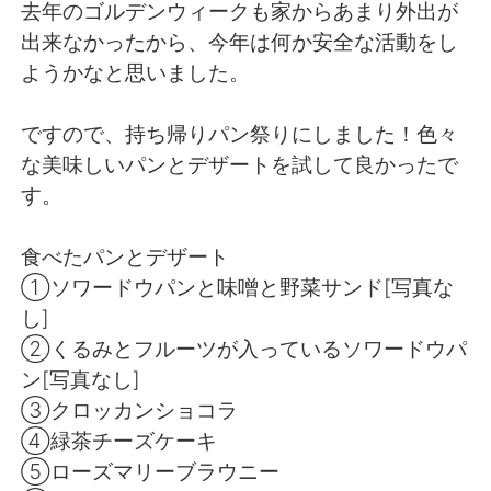
日本語
한국어
去年のゴルデンウィークも家からあまり外出が
出来なかったから、今年は何か安全な活動をし
Русский
ไทย
ようかなと思いました。
Indonesia
Italiano
ですので、持ち帰りパン祭りにしました！色々
な美味しいパンとデザートを試して良かったで
Türkçe
Tiếng Việt
す。
Português
食べたパンとデザート
①ソワードウパンと味噌と野菜サンド[写真な
し]
②くるみとフルーツが入っているソワードウパ
ン[写真なし]
③クロッカンショコラ
④緑茶チーズケーキ
⑤ローズマリーブラウニー