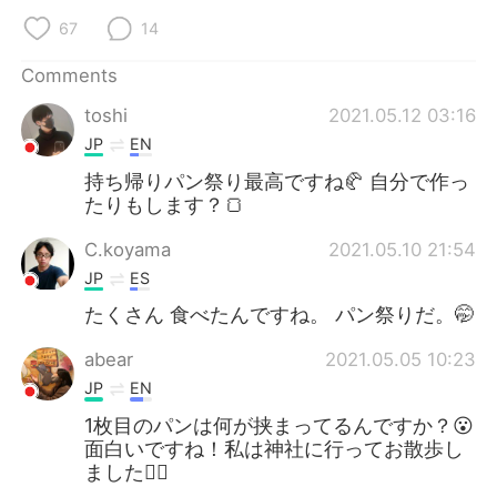
67
14
Comments
toshi
2021.05.12 03:16
JP
EN
持ち帰りパン祭り最高ですね🥐 自分で作っ
たりもします？🍞
C.koyama
2021.05.10 21:54
JP
ES
たくさん 食べたんですね。 パン祭りだ。🤭
abear
2021.05.05 10:23
JP
EN
1枚目のパンは何が挟まってるんですか？😮
面白いですね！私は神社に行ってお散歩し
ました🚶‍♀️