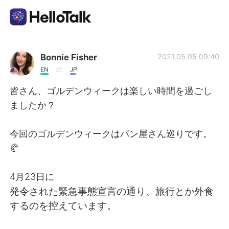
Language Exchange App
Bonnie Fisher
2021.05.05 09:40
EN
JP
AI Grammar Checker
皆さん、ゴルデンウィークは楽しい時間を過ごし
ましたか？
English
今回のゴルデンウィークはパン屋さん巡りです。
🥐
简体中文
繁體中文
4月23日に
Español
العربية
発令された緊急事態宣言の通り、旅行とか外食
するのを控えています。
Français
Deutsch