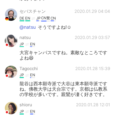
セバスチャン
2020.01.29 04:04
CN繁
DE
EN
JP
CN
@natsu
そうですよね!☺
natsu
2020.01.29 03:57
JP
EN
大宮キャンパスですね。素敵なところです
よね😆
Tagocchi
2020.01.28 15:39
JP
EN
龍谷は西本願寺派で大谷は東本願寺派です
ね。佛教大学は天台宗です。京都は仏教系
の学校が多いです。親鸞が凄く好きです。
shioru
2020.01.28 12:01
JP
EN