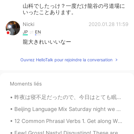
山科でしたっけ？一度だけ龍谷の弓道場に
いったことあります。
Nicki
2020.01.28 11:59
JP
EN
龍大きれいいいなー
Ouvrez HelloTalk pour rejoindre la conversation
Moments liés
昨夜は寝不足だったので、今日はとても眠たい〜 Last night I couldn’t sleep well、so I’m very tired today 今朝コーヒーを飲んで、このエネル...
Beijing Language Mix Saturday night we had a fantastic English Language Mix in Beijing! Great co...
12 Common Phrasal Verbs 1. Get along When you have a good relationship with someone. "Tom and I...
Eew! Gross! Nasty! Disgusting! These are the most common expressions I hear people use to talk ab...