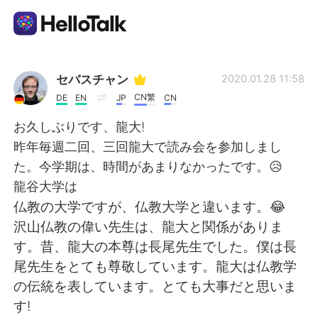
Appli d'échange linguistique
セバスチャン
2020.01.28 11:58
CN繁
DE
EN
JP
CN
AI Grammar Checker
お久しぶりです、龍大!
昨年毎週二回、三回龍大で読み会を参加しまし
Français
た。今学期は、時間があまりなかったです。😥
龍谷大学は
仏教の大学ですが、仏教大学と違います。😂
English
简体中文
沢山仏教の偉い先生は、龍大と関係がありま
す。昔、龍大の本尊は長尾先生でした。僕は長
繁體中文
Español
尾先生をとても尊敬しています。龍大は仏教学
の伝統を表しています。とても大事だと思いま
العربية
Deutsch
す!