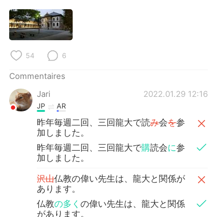
日本語
한국어
Русский
ไทย
Indonesia
Italiano
54
6
Türkçe
Tiếng Việt
Commentaires
Jari
2022.01.29 12:16
Português
JP
AR
昨年毎週二回、三回龍大で読
み
会
を
参
加しました。
昨年毎週二回、三回龍大で
購
読会
に
参
加しました。
沢山
仏教の偉い先生は、龍大と関係が
あります。
仏教
の多く
の偉い先生は、龍大と関係
があります。