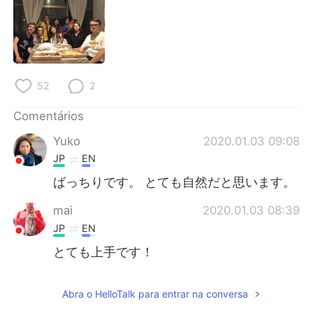
Deutsch
日本語
한국어
Русский
ไทย
Indonesia
52
2
Italiano
Türkçe
Comentários
Yuko
2020.01.03 09:08
Tiếng Việt
JP
EN
ばっちりです。 とても自然だと思います。
mai
2020.01.03 08:39
JP
EN
とても上手です！
Abra o HelloTalk para entrar na conversa