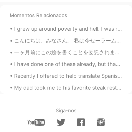
Momentos Relacionados
I grew up around poverty and hell. I was raised by women who worked at a KTV only because my pare...
こんにちは、みなさん。 私は今セーラームーンを描いています。 私は絵を描くことに情熱的です。 絵が完成したら私は披露します。🌙✨😇 Hi guys. I'm making a new pain...
一ヶ月前にこの絵を書くことを委託されました。ただ一ヶ月前だけど、私が書いたように見えない😳😳 I was commisioned to paint this one month ago. It ...
I have done one of these already, but that was a year ago. So now here is a new one😊 About me! ...
Recently I offered to help translate Spanish for a colleague because I have spoken that language ...
My dad took me to his favorite steak restaurant. We shared a tomahawk. We ate the whole thing haha
Siga-nos