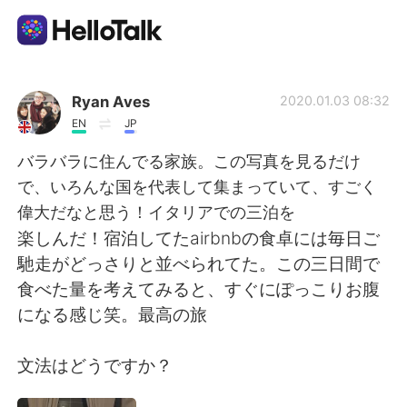
Aplicativo de troca de idioma
Ryan Aves
2020.01.03 08:32
EN
JP
AI Grammar Checker
バラバラに住んでる家族。この写真を見るだけ
で、いろんな国を代表して集まっていて、すごく
Português
偉大だなと思う！イタリアでの三泊を
楽しんだ！宿泊してたairbnbの食卓には毎日ご
馳走がどっさりと並べられてた。この三日間で
English
简体中文
食べた量を考えてみると、すぐにぽっこりお腹
になる感じ笑。最高の旅
繁體中文
Español
文法はどうですか？
العربية
Français