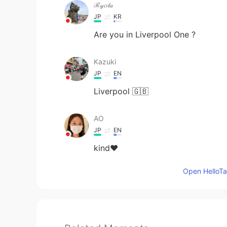
ℛ𝓎𝑜𝓉𝒶
JP
KR
Are you in Liverpool One ?
Kazuki
JP
EN
Liverpool 🇬🇧
AO
JP
EN
kind❤️
Open HelloTal