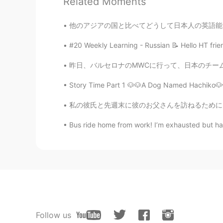
Related Moments
他のアジアの国と比べてどうして日本人の英語能力はこんなに低いのか?ってよく思うの。 調
#20 Weekly Learning - Russian 📝 Hello HT frie
昨日、バルセロナのMWCに行って、日本のチームと一緒に働いて、書類の翻訳した。🇯🇵🇯
Story Time Part 1 🐶🐶A Dog Named Hachiko🐶🐶 
私の彼氏と先週末に彼のお父さんを訪ねるためにラスベガスに行きました。 My boyfr
Bus ride home from work! I’m exhausted but hap
Follow us