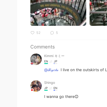
52
5
Comments
Kimmi キミー
EN
JP
@ℛ𝓎𝑜𝓉𝒶
I live on the outskirts of
Shingo
JP
EN
I wanna go there😊