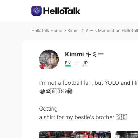
HelloTalk Home
>
Kimmi キミー's Moment on HelloTal
Kimmi キミー
EN
JP
I'm not a football fan, but YOLO and I l
😂⚽🇬🇧👕🛍️
Getting
a shirt for my bestie's brother 🇸🇪