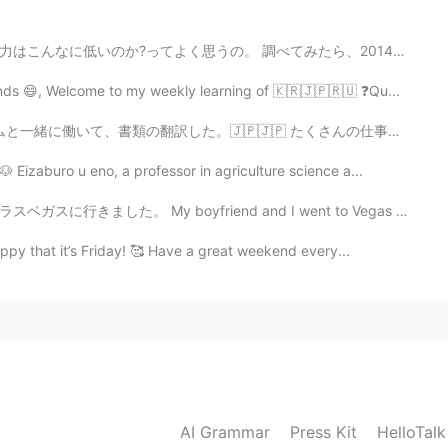
べてみたら、2014年にあった日本全国学校の英語講師英語能力調査によって高校の先生達は半分しか「上級」取れ...
nds 😄, Welcome to my weekly learning of 🇰🇷🇯🇵🇷🇺 ❓Qu...
 たくさんの仕事がありましたけど、すごく楽しかった！MWCは新技術に関する世界最大のイベントの1つです。 新...
Eizaburo u eno, a professor in agriculture science a...
iend and I went to Vegas over the weekend to visit his...
py that it’s Friday! 🥰 Have a great weekend every...
AI Grammar
Press Kit
HelloTal