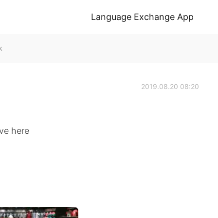
Language Exchange App
k
2019.08.20 08:20
ive here