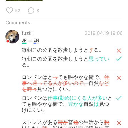
日本語
한국어
52
8
Русский
ไทย
Comments
Indonesia
Italiano
fuzki
2019.04.19 19:06
JP
EN
Türkçe
Tiếng Việt
毎朝この公園を散歩しようと
す
る。
毎朝この公園を散歩しようと
思ってい
Português
る。
ロンドンはと
っ
ても賑やかな街で、
仕
事へ通ってる人が多いので、
自然
など
を時々
見つけにくい。
ロンドンは
仕事(勤め)にくる人が多い
と
ても賑やかな街で、
豊かな
自然
は
見つ
けにくい。
ストレスがある
時か
普
通
の生活から
脱