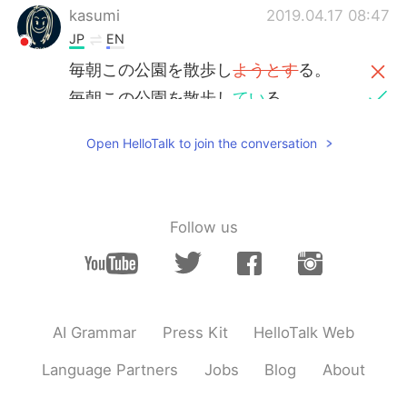
kasumi
2019.04.17 08:47
JP
EN
毎朝この公園を散歩し
ようとす
る。
毎朝この公園を散歩し
てい
る。
ストレスがある時
か
普通の生活から脱
Open HelloTalk to join the conversation
出したい時、私はこの公園で静かに座
って、問題を忘れようとする。
ストレスがある時
や
普通の生活から脱
出したい時、私はこの公園で静かに座
Follow us
って、問題を忘れようとする。
yui
2019.04.17 08:46
JP
EN
AI Grammar
Press Kit
HelloTalk Web
ストレスがある時
か
普通の生活から
脱
出したい時、私はこの公園で静かに座
Language Partners
Jobs
Blog
About
って、問題を忘れようとする。
ストレスがある時
や
普通の生活から
抜