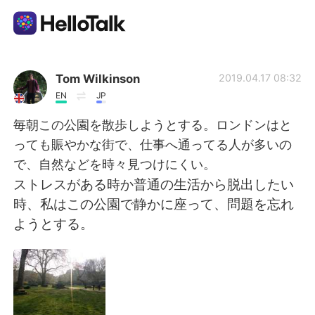
Language Exchange App
Tom Wilkinson
2019.04.17 08:32
EN
JP
AI Grammar Checker
毎朝この公園を散歩しようとする。ロンドンはと
っても賑やかな街で、仕事へ通ってる人が多いの
English
で、自然などを時々見つけにくい。
ストレスがある時か普通の生活から脱出したい
時、私はこの公園で静かに座って、問題を忘れ
简体中文
繁體中文
ようとする。
Español
العربية
Français
Deutsch