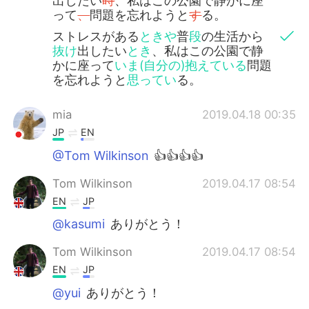
出したい
時
、私はこの公園で静かに座
って
、
問題を忘れようと
す
る。
ストレスがある
ときや
普
段
の生活から
抜け
出したい
とき
、私はこの公園で静
かに座って
いま(自分の)抱えている
問題
を忘れようと
思ってい
る。
mia
2019.04.18 00:35
JP
EN
@Tom Wilkinson
👍👍👍👍
Tom Wilkinson
2019.04.17 08:54
EN
JP
@kasumi
ありがとう！
Tom Wilkinson
2019.04.17 08:54
EN
JP
@yui
ありがとう！