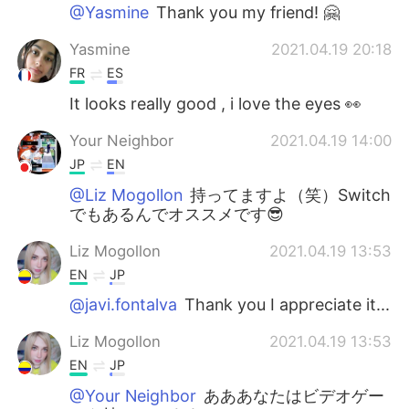
@Yasmine
Thank you my friend! 🤗
Yasmine
2021.04.19 20:18
FR
ES
It looks really good , i love the eyes 👀
Your Neighbor
2021.04.19 14:00
JP
EN
@Liz Mogollon
持ってますよ（笑）Switch
でもあるんでオススメです😎
Liz Mogollon
2021.04.19 13:53
EN
JP
@javi.fontalva
Thank you I appreciate it...
Liz Mogollon
2021.04.19 13:53
EN
JP
@Your Neighbor
あああなたはビデオゲー