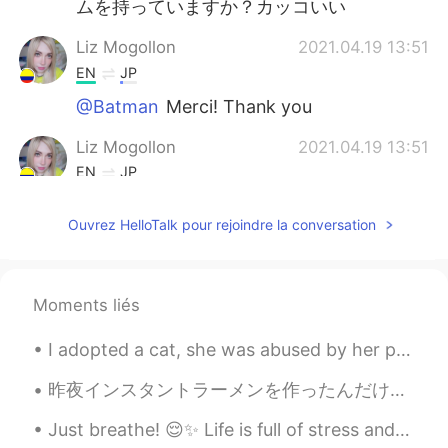
ムを持っていますか？カッコいい
Liz Mogollon
2021.04.19 13:51
EN
JP
@Batman
Merci! Thank you
Liz Mogollon
2021.04.19 13:51
EN
JP
@Naoaki inamo
Thank you!... ☺️
Ouvrez HelloTalk pour rejoindre la conversation
Your Neighbor
2021.04.19 12:12
JP
EN
小説とゲームどっちも持ってます（笑）ド
Moments liés
ラマはシーズン2が待ち遠しいですね！
I adopted a cat, she was abused by her previous owner and no one wanted her, she is only 1 year o...
Your Neighbor
2021.04.19 12:11
昨夜インスタントラーメンを作ったんだけど1袋で足りないなーって思っててソーセージとチンゲン菜を入れて食べ終わったら普通にお腹いっぱいすぎたのでまたパッケージを見たらやっぱり1袋で2人前だった 絶...
JP
EN
リヴィアのゲラルト
Just breathe! 😌✨ Life is full of stress and worries.😣😥 Have some time for yourself to relax, re...