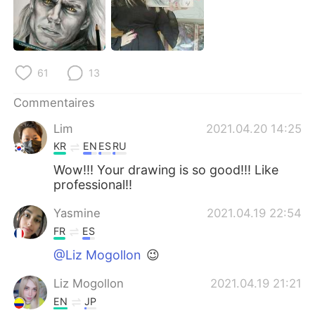
日本語
한국어
Русский
ไทย
61
13
Indonesia
Italiano
Commentaires
Türkçe
Tiếng Việt
Lim
2021.04.20 14:25
Português
KR
EN
ES
RU
Wow!!! Your drawing is so good!!! Like
professional!!
Yasmine
2021.04.19 22:54
FR
ES
@Liz Mogollon
😉
Liz Mogollon
2021.04.19 21:21
EN
JP