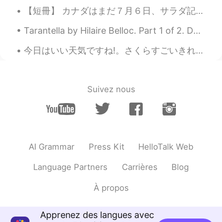
Batman
2021.04.19 12:09
【短冊】 カナダはまだ７月６日、サラダ記念日です。 日本ではもう７月７日、七夕ですね。 サラダ記念日は実話ではないです。野球デートで唐揚げのお弁当が褒められたエピソードをアレンジした短歌です...
FR
EN
Tarantella by Hilaire Belloc. Part 1 of 2. Do you remember an Inn, Miranda? Do you remember a...
Joli coup de crayon. Bravo
今日はいい天気ですね!。さくらすごいきれい。ロードトリップ(correct?)をしました。 Today was beautiful, the Sakura looked amazing. A ...
Naoaki inamo
2021.04.19 12:08
JP
EN
I don’t know this character, but you are
Suivez nous
very good at drawing😆
AI Grammar
Press Kit
HelloTalk Web
Language Partners
Carrières
Blog
À propos
Apprenez des langues avec