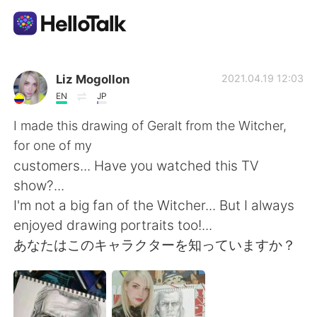
Appli d'échange linguistique
Liz Mogollon
2021.04.19 12:03
EN
JP
AI Grammar Checker
I made this drawing of Geralt from the Witcher,
for one of my
Français
customers... Have you watched this TV
show?...
I'm not a big fan of the Witcher... But I always
English
简体中文
enjoyed drawing portraits too!...
あなたはこのキャラクターを知っていますか？
繁體中文
Español
العربية
Deutsch