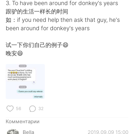
Deutsch
日本語
3. To have been around for donkey's years
跟驴的生活一样长的时间
한국어
ไทย
如：if you need help then ask that guy, he's
been around for donkey's years
Indonesia
Italiano
试一下你们自己的例子😄
Türkçe
Tiếng Việt
晚安😄
Português
56
32
Комментарии
Bella
2019.09.09 15:00