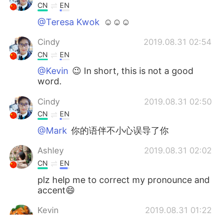
CN
EN
@Teresa Kwok
☺☺☺
Cindy
2019.08.31 02:54
CN
EN
@Kevin
😉 In short, this is not a good
word.
Cindy
2019.08.31 02:50
CN
EN
@Mark
你的语伴不小心误导了你
Ashley
2019.08.31 02:02
CN
EN
plz help me to correct my pronounce and
accent😄
Kevin
2019.08.31 01:22