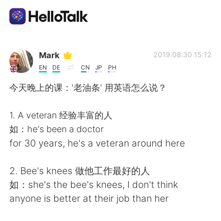
Приложение для Языкового Обмена
Mark
2019.08.30 15:12
EN
DE
CN
JP
PH
AI Grammar Checker
今天晚上的课：'老油条' 用英语怎么说？
Русский
1. A veteran 经验丰富的人
如：he's been a doctor
for 30 years, he's a veteran around here
English
简体中文
2. Bee's knees 做他工作最好的人
繁體中文
Español
如：she's the bee's knees, I don't think
anyone is better at their job than her
العربية
Français