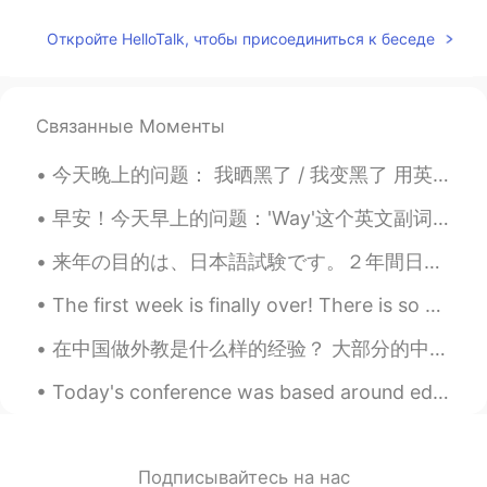
CN
JP
@Cindy
I agree with you. It means
Откройте HelloTalk, чтобы присоединиться к беседе
someone always repeats mistakes and
behave badly over and over again.
Negative
Связанные Моменты
Mark
2019.08.31 00:21
今天晚上的问题： 我晒黑了 / 我变黑了 用英语怎么说 Positives: You've got a nice tan You've got a sun tan (where have yo...
EN
DE
CN
JP
PH
Please help us to understand then Kevin
早安！今天早上的问题：'Way'这个英文副词怎么用？怎么用这个单词听起来母语者。 'Way' 一般是在'too'这个单词前面。意思是：非常，太 'Way' 的意涵是太多到并不可以了。 情况...
😄
来年の目的は、日本語試験です。２年間日本語を勉強し、６年間中国語を勉強しました。今、一年間日本に住んでいます。中国語を知ることは、日本語を読むのに役立ちます。僕の会話能力はまだ低いですが、JLP...
小美
2019.08.30 23:27
The first week is finally over! There is so much to do but I just want to sleep 🙉 What are your...
CN
EN
Or sophisticated?
在中国做外教是什么样的经验？ 大部分的中国的外国人是从英语教育开始。中国人对学习英语很认真，都趁着学习英语的机会（这就是在HT上中国用户比英语母语者多十倍的原因）。 在中国，英语老师的名气不太...
Today's conference was based around education and how we can see education from different perspec...
小美
2019.08.30 23:24
CN
EN
hi Mark. How about “old hand”?
Подписывайтесь на нас