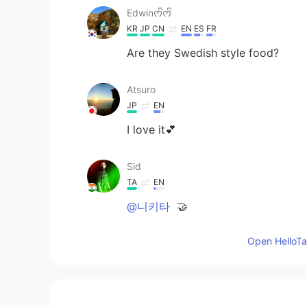
Edwinᰔᩚᰔᩚ
KR
JP
CN
EN
ES
FR
Are they Swedish style food?
Atsuro
JP
EN
I love it💕
Sid
TA
EN
@니키타
🤝
Open HelloTal
니키타
SV
KR
@Sid
um, yes?