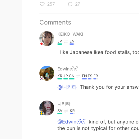
257
27
Comments
KEIKO IWAKI
JP
EN
I like Japanese Ikea food stalls, 
Edwinᰔᩚᰔᩚ
KR
JP
CN
EN
ES
FR
@니키타
Thank you for your answ
니키타
SV
KR
@Edwinᰔᩚᰔᩚ
kind of, but anyone c
the bun is not typical for other cou