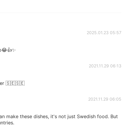
2025.01.23 05:57
too😂👍✨
2021.11.29 06:13
er 🇸🇪🇸🇪
2021.11.29 06:05
an make these dishes, it's not just Swedish food. But
ntries.