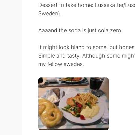
Dessert to take home: Lussekatter/Luss
Sweden).
Aaaand the soda is just cola zero.
It might look bland to some, but hones
Simple and tasty. Although some might d
my fellow swedes.