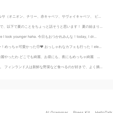
2021.07.05 03:03
イキャベツ、 ピーマン、ニンニク、コリアンダー、タラゴン、ディジョンマスタード、 オリーブオイル、赤ワイン...
す！ 夏の始まりに、前から毎週参加していた言語のイベントのホストになりました！2枚目と3枚目はそのイベント...
2021.05.28 08:21
t picture I look younger haha. 今日もおつかれみんな！today, I dr...
なカフェも行った！elephant factoryというカフェ！フルーツアイスティー飲んだ🤤とても美味しかっ...
にも、夜にもめっちゃ綺麗 今日もお疲れ様でした皆さん、このアプリを使って色々な人と話して嬉しい✨お友達になっ...
2021.04.14 08:32
が好きで、よく摘み取って、直接的に食べます。例えば、写真にあるエンドウ豆は人気です。でも、食べる間に気をつ...
2021.04.14 08:32
AI Grammar
Press Kit
HelloTal