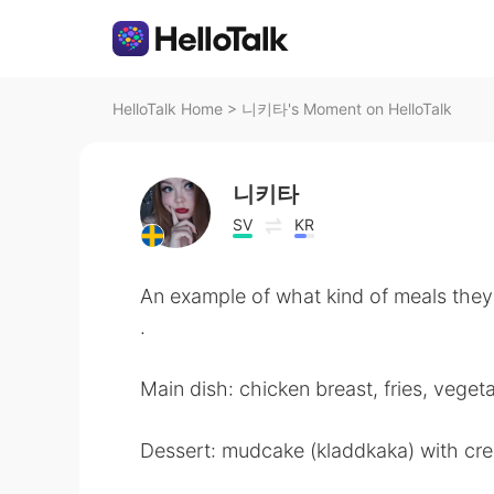
HelloTalk Home
>
니키타's Moment on HelloTalk
니키타
SV
KR
An example of what kind of meals they
.
Main dish: chicken breast, fries, vege
Dessert: mudcake (kladdkaka) with cr