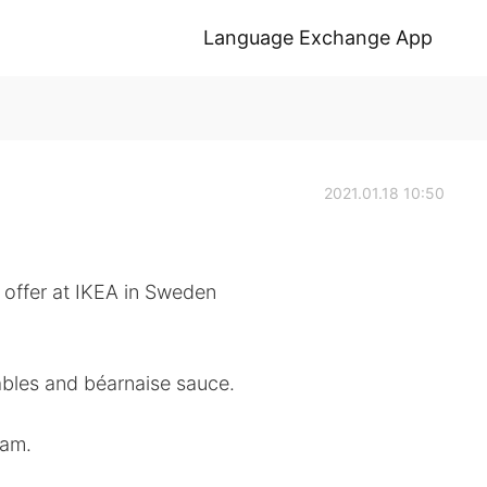
Language Exchange App
2021.01.18 10:50
 offer at IKEA in Sweden
tables and béarnaise sauce.
eam.