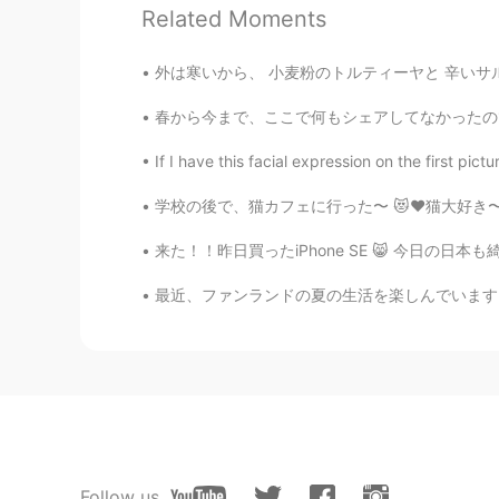
Related Moments
Sid
TA
EN
外は寒いから、 小麦粉のトルティーヤと 辛いサルサ（オニオン、チリー、赤キャベツ、サヴォ
Can i follow ur page?
春から今まで、ここで何もシェアしてなかったので、以下で夏のことをちょっと話そうと思いま
happiness maker
If I have this facial expression on the firs
KR
EN
学校の後で、猫カフェに行った〜 😻♥️猫大好き〜！めっちゃ可愛かった🥺♥️ おっしゃれ
Shall we be friends?
来た！！昨日買ったiPhone SE 😸 今日の日本も綺麗やったわ どこでも綺麗、お昼
happiness maker
最近、ファンランドの夏の生活を楽しんでいます。 フィンランド人は新鮮な野菜など食べるの
KR
EN
What are you doing?
happiness maker
KR
EN
Hey
Follow us