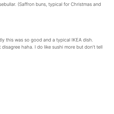
ebullar. (Saffron buns, typical for Christmas and
tly this was so good and a typical IKEA dish.
isagree haha. I do like sushi more but don't tell