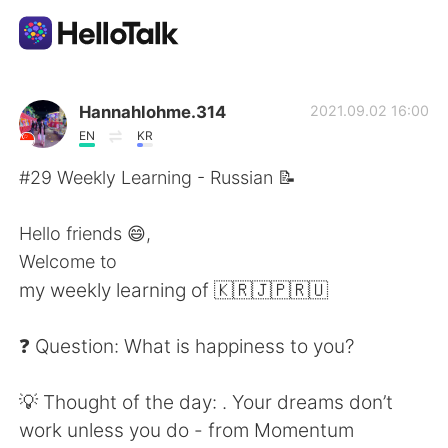
Dil Değişimi Uygulaması
Hannahlohme.314
2021.09.02 16:00
EN
KR
AI Grammar Checker
#29 Weekly Learning - Russian 📝
Türkçe
Hello friends 😄,
Welcome to
my weekly learning of 🇰🇷🇯🇵🇷🇺
English
简体中文
❓ Question: What is happiness to you?
繁體中文
Español
💡 Thought of the day: . Your dreams don’t
العربية
Français
work unless you do - from Momentum