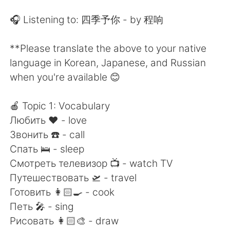
Deutsch
日本語
🎧 Listening to: 四季予你 - by 程响
한국어
Русский
**Please translate the above to your native
ไทย
Indonesia
language in Korean, Japanese, and Russian
when you're available 😊
Italiano
Tiếng Việt
🍎 Topic 1: Vocabulary
Português
Любить ❤️ - love
Звонить ☎️ - call
Спать 🛌 - sleep
Смотреть телевизор 📺 - watch TV
Путешествовать 🛫 - travel
Готовить 👩🏻‍🍳 - cook
Петь 🎤 - sing
Рисовать 👩🏻‍🎨 - draw