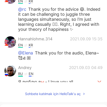
EN
KR
@rc
Thank you for the advice 😄. Indeed
it can be challenging to juggle three
languages simultaneously, so I’m just
learning casually 👍🏼. Right, I agreed with
your theory of happiness ✨
Hannahlohme.314
2021.09.09 15:35
EN
KR
@Elena
Thank you for the audio, Elena~
🥰👍🏼
Andrey
2021.09.03 04:49
RU
EN
Я люблю в
ы
- I love you all
Я люблю в
сех
- I love you all
Sohbete katılmak için HelloTalk'u aç
マコトmakoto
2021.09.02 22:55