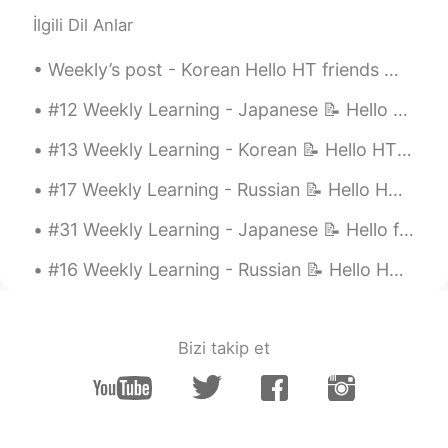
JP
EN
İlgili Dil Anlar
ロシア語も、勉強してるんてすね。😄 素晴
らしい💯
Weekly’s post - Korean Hello HT friends 😄, Welcome to my weekly learning of 🇰🇷🇯🇵🇷🇺 #10 Weekl...
Anastasiya Anastasia
2021.09.02 20:03
#12 Weekly Learning - Japanese 📝 Hello HT friends 😄, Welcome to my weekly learning of 🇰🇷🇯🇵🇷🇺 ...
RU
CN
#13 Weekly Learning - Korean 📝 Hello HT friends 😄, Welcome to my weekly learning of 🇰🇷🇯🇵🇷🇺 ❓ ...
Буду признателен, если вы оставите
свою аудиозапись, чтобы прочитать
#17 Weekly Learning - Russian 📝 Hello HT friends 😄, Welcome to my weekly learning of 🇰🇷🇯🇵🇷🇺 ❓Qu...
вышеупомянутое содержание в
комментариях или в личку для меня,
#31 Weekly Learning - Japanese 📝 Hello friends 😄, Welcome to my weekly learning of 🇰🇷🇯🇵🇷🇺 ❓ Qu...
чтобы я учился 🎙
#16 Weekly Learning - Russian 📝 Hello HT friends 😄, Welcome to my weekly learning of 🇰🇷🇯🇵🇷🇺 ❓Qu...
Anastasiya Anastasia
2021.09.02 19:59
RU
CN
Я люблю вас- I love you all Я люблю
Bizi takip et
тебя - I love you Он любит её - he loves
her Она любит его - she loves him Мы
любим их - we love them Они любят
нас - they love us