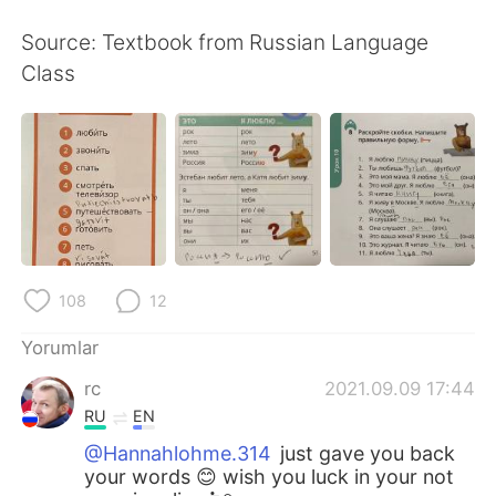
Source: Textbook from Russian Language
Class
108
12
Yorumlar
rc
2021.09.09 17:44
RU
EN
@Hannahlohme.314
just gave you back
your words 😊 wish you luck in your not