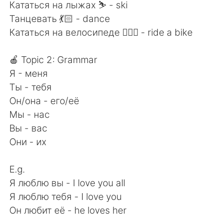
Кататься на лыжах ⛷ - ski
Танцевать 💃🏻 - dance
Кататься на велосипеде 🚴🏼‍♂️ - ride a bike
🍎 Topic 2: Grammar
Я - меня
Ты - тебя
Он/она - его/её
Мы - нас
Вы - вас
Они - их
E.g.
Я люблю вы - I love you all
Я люблю тебя - I love you
Он любит её - he loves her