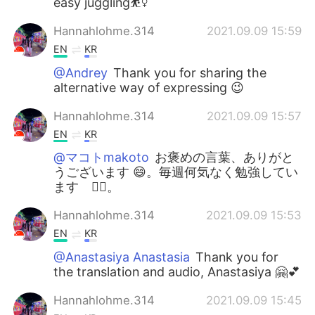
easy juggling⛹️‍♀️
Hannahlohme.314
2021.09.09 15:59
EN
KR
@Andrey
Thank you for sharing the
alternative way of expressing 😉
Hannahlohme.314
2021.09.09 15:57
EN
KR
@マコトmakoto
お褒めの言葉、ありがと
うございます 😄。毎週何気なく勉強してい
ます 👍🏼。
Hannahlohme.314
2021.09.09 15:53
EN
KR
@Anastasiya Anastasia
Thank you for
the translation and audio, Anastasiya 🤗💕
Hannahlohme.314
2021.09.09 15:45