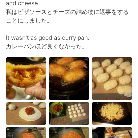
日本語
한국어
and cheese.
私はピザソースとチーズの詰め物に返事をする
Русский
ไทย
ことにしました。
Indonesia
Italiano
It wasn't as good as curry pan.
カレーパンほど良くなかった。
Türkçe
Tiếng Việt
Português