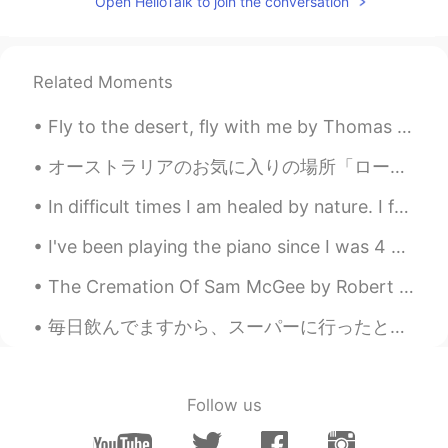
Open HelloTalk to join the conversation
Related Moments
Fly to the desert, fly with me by Thomas Moore. Song of Nourmahal in “The Light of the Harem”. ...
オーストラリアのお気に入りの場所「ロードハウアイランド」を共有したいです。私の個人的な見方で、それはハワイの雰囲気と同じです。 シドニーからその場所への道は飛行機によるものです。総旅行 Sol...
In difficult times I am healed by nature. I feel so grateful to live in a beautiful place like th...
I've been playing the piano since I was 4 years old, and wrote songs that now I can't find 😭. I p...
The Cremation Of Sam McGee by Robert William Service. Part 2 of 5. And that very night, as we...
毎日飲んでますから、スーパーに行ったとき、いっぱい買いました。😎 Mt.Rainierのカフェラッテが大好きになってて、それを飲みたくなるたびに、コンビに行って、買ってますが、毎日飲んでしまっ...
Follow us