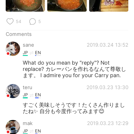
54
5
Comments
sane
2019.03.24 13:52
JP
EN
What do you mean by "reply"? Not
replace? カレーパンを作れるなんて尊敬し
ます。 I admire you for your Carry pan.
teru
2019.03.23 13:30
JP
EN
すごく美味しそうです！たくさん作りまし
たね✨ 自分も今度作ってみます😊
mak
2019.03.23 12:29
JP
EN