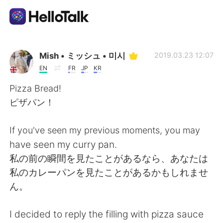
Language Exchange App
Mish • ミッシュ • 미시
2019.03.23 12:07
EN
FR
JP
KR
AI Grammar Checker
Pizza Bread!
ピザパン！
English
If you've seen my previous moments, you may
have seen my curry pan.
简体中文
繁體中文
私の前の瞬間を見たことがあるなら、あなたは
私のカレーパンを見たことがあるかもしれませ
Español
العربية
ん。
Français
Deutsch
I decided to reply the filling with pizza sauce