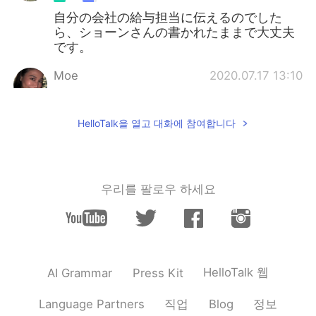
自分の会社の給与担当に伝えるのでした
ら、ショーンさんの書かれたままで大丈夫
です。
Moe
2020.07.17 13:10
JP
EN
お疲れ様です。 先月のお給料頂いておりま
HelloTalk을 열고 대화에 참여합니다
せんが、銀行へのお振り込みはいつを予定
しておりますでしょうか？なるべくお早め
に頂けたら幸いです。 お忙しいところ恐れ
入りますが、どうぞよろしくお願い致しま
우리를 팔로우 하세요
す。 こちらでいかがですか😉!?? "早く振り
込んで"って気持ちが少し弱いかもしれませ
ん😅
HelloTalk 웹
AI Grammar
Press Kit
직업
정보
Language Partners
Blog