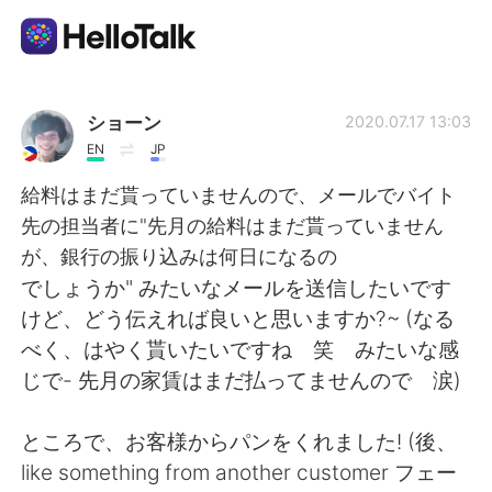
언어 교환 앱
ショーン
2020.07.17 13:03
EN
JP
AI Grammar Checker
給料はまだ貰っていませんので、メールでバイト
先の担当者に"先月の給料はまだ貰っていません
한국어
が、銀行の振り込みは何日になるの
でしょうか" みたいなメールを送信したいです
けど、どう伝えれば良いと思いますか?~ (なる
English
简体中文
べく、はやく貰いたいですね 笑 みたいな感
じで- 先月の家賃はまだ払ってませんので 涙)
繁體中文
Español
ところで、お客様からパンをくれました! (後、
العربية
Français
like something from another customer フェー