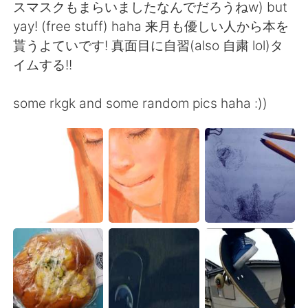
Deutsch
日本語
スマスクもまらいましたなんでだろうねw) but
yay! (free stuff) haha 来月も優しい人から本を
Русский
ไทย
貰うよていです! 真面目に自習(also 自粛 lol)タ
イムする!!
Indonesia
Italiano
some rkgk and some random pics haha :))
Türkçe
Tiếng Việt
Português