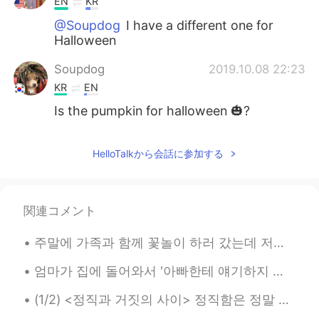
EN
KR
@Soupdog
I have a different one for
Halloween
Soupdog
2019.10.08 22:23
KR
EN
Is the pumpkin for halloween 🎃?
HelloTalkから会話に参加する
関連コメント
주말에 가족과 함께 꽃놀이 하러 갔는데 저는 벚꽃의 아름다움에 매혹되고 눈을 뗄 수가 없어서 (꽃놀이 한지 너무 오래 되가지고 얼마나 아름다운지 잊고 있었어요 ㅠㅠ) 식구들은...
엄마가 집에 돌어와서 '아빠한테 얘기하지 마~'라고 하시면서 저와 언니에게 속삭이며 오늘의 에피소드를 들려주셨다 엄마는 오늘 동네 편의점에 들렸었나보다 그리고 어느 낯선 젊...
(1/2) <정직과 거짓의 사이> 정직함은 정말 유지하기 어려운 미덕인 거 같아요 정직이라는 게 참 복잡한 것이기 때문에요 정직한 사람은 그저 팩트만 말하는 사람이 아니에요 ...