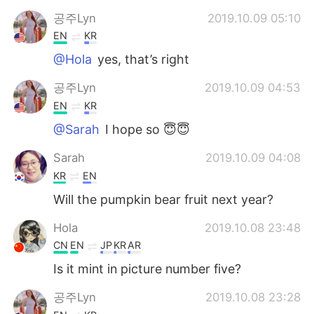
공주Lyn
2019.10.09 05:10
EN
KR
@Hola
yes, that’s right
공주Lyn
2019.10.09 04:53
EN
KR
@Sarah
I hope so 😇😇
Sarah
2019.10.09 04:08
KR
EN
Will the pumpkin bear fruit next year?
Hola
2019.10.08 23:48
CN
EN
JP
KR
AR
Is it mint in picture number five?
공주Lyn
2019.10.08 23:28