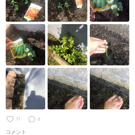
Deutsch
한국어
Русский
ไทย
Indonesia
Italiano
Türkçe
Tiếng Việt
Português
71
6
コメント