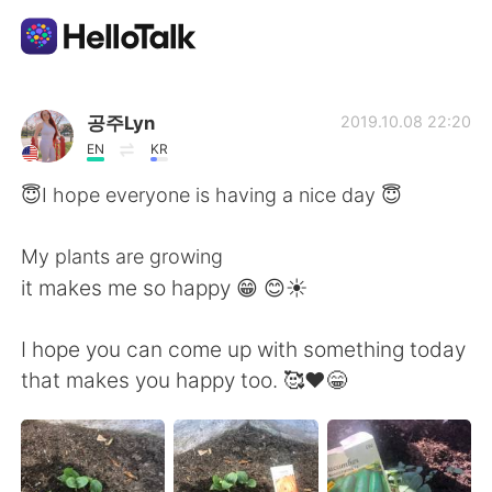
語学交換アプリ
공주Lyn
2019.10.08 22:20
EN
KR
AI Grammar Checker
😇I hope everyone is having a nice day 😇
日本語
My plants are growing
it makes me so happy 😁 😊☀️
English
简体中文
I hope you can come up with something today
that makes you happy too. 🥰❤️😁
繁體中文
Español
العربية
Français