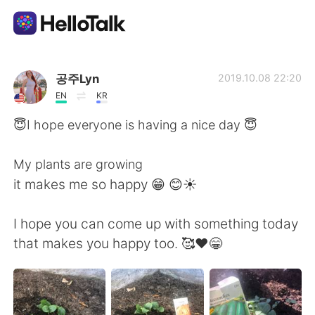
語学交換アプリ
공주Lyn
2019.10.08 22:20
EN
KR
AI Grammar Checker
😇I hope everyone is having a nice day 😇
日本語
My plants are growing
it makes me so happy 😁 😊☀️
English
简体中文
I hope you can come up with something today
that makes you happy too. 🥰❤️😁
繁體中文
Español
العربية
Français