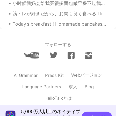
小时候我妈会给我买很多面包做早餐不过我早餐吃得很少，可能因为一大早没有心情去上学所以也没有口味吃早餐😂，所以很多买回来的面包最后都会过期，然后把它扔进垃圾桶。有一次我妈想起一个后来后悔的办法，她...
筋トレが好きだから、お肉も良く食べる I like weight training, so I also eat a lot of meat 好きな店に居る時にこの良いセールを見つかった Wh...
Today’s breakfast ! Homemade pancakes with blueberries , raspberries and maple syrup ! Yummilici...
フォローする
Webバージョン
AI Grammar
Press Kit
求人
Language Partners
Blog
HelloTalkとは
5,000万人以上のネイティブ