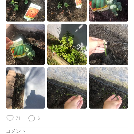
Deutsch
한국어
Русский
ไทย
Indonesia
Italiano
Türkçe
Tiếng Việt
Português
71
6
コメント