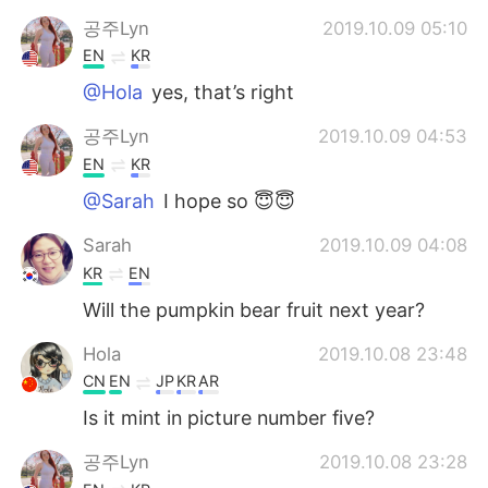
공주Lyn
2019.10.09 05:10
EN
KR
@Hola
yes, that’s right
공주Lyn
2019.10.09 04:53
EN
KR
@Sarah
I hope so 😇😇
Sarah
2019.10.09 04:08
KR
EN
Will the pumpkin bear fruit next year?
Hola
2019.10.08 23:48
CN
EN
JP
KR
AR
Is it mint in picture number five?
공주Lyn
2019.10.08 23:28