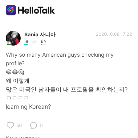
Приложение для Языкового Обмена
Sania 사니아
2020.10.08 17:22
HI
KR
AI Grammar Checker
Why so many American guys checking my
profile?
Русский
😁😂🤔
왜 이렇게
많은 미국인 남자들이 내 프로필을 확인하는지?
English
简体中文
ㅋㅋㅋㅋ
learning Korean?
繁體中文
Español
العربية
Français
56
11