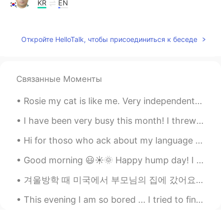
KR
EN
너 자랑하네^^
Sania 사니아
2020.10.08 17:29
Откройте HelloTalk, чтобы присоединиться к беседе
HI
KR
@KH
ㅋㅋㅋㅋ i don't know 😁
Связанные Моменты
KH
2020.10.08 17:27
Rosie my cat is like me. Very independent, curious, gets emotional when not fed, protective over ...
KR
EN
You know the answer 😂
I have been very busy this month! I threw a "Mad Hatter Tea Party," where my friends and I cooked...
Hi for thoso who ack about my language it is Arabic and my country is Algeria and my country is A...
Good morning 😃☀️🌞 Happy hump day! I have a busy day today and might not be able to respond to...
겨울방학 때 미국에서 부모님의 집에 갔어요 ☺️ 가족 오랜만에 봐서 기쁘고 집에서 맛있는거 많이 먹었어요!!! Visited my family in America an...
This evening I am so bored ... I tried to find a drama to watch but none of them really intereste...