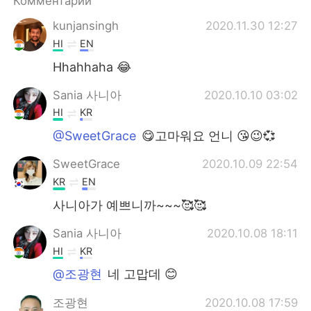
Комментарии
Deutsch
日本語
kunjansingh
2020.11.30 12:27
한국어
ไทย
HI
EN
Hhahhaha 😂
Indonesia
Italiano
Sania 사니아
2020.10.10 03:02
Türkçe
Tiếng Việt
HI
KR
@SweetGrace
😋고마워요 언니 😘😉💞
Português
SweetGrace
2020.10.09 22:54
KR
EN
사니아가 예쁘니까~~~🥰🥰
Sania 사니아
2020.10.08 18:11
HI
KR
@조광현
네 고맙데 😊
조광현
2020.10.08 17:59