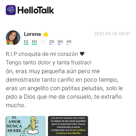
Dil Değişimi Uygulaması
Lorena
2021.05.29 08:01
ES
EN
DE
NO
KK
AI Grammar Checker
R.I.P choquita de mi corazón 🖤
Tengo tanto dolor y tanta frustraci
Türkçe
ón, eras muy pequeña aún pero me
demostraste tanto cariño en poco tiempo,
eras un angelito con patitas peludas, solo le
English
简体中文
pido a Dios que me de consuelo, te extraño
mucho.
繁體中文
Español
العربية
Français