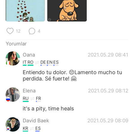
Deutsch
日本語
한국어
Русский
12
4
ไทย
Indonesia
Yorumlar
Italiano
Tiếng Việt
Oana
2021.05.29 08:41
Português
IT
RO
DE
EN
ES
Entiendo tu dolor. 😔Lamento mucho tu
perdida. Sé fuerte! 🤗
Elena
2021.05.29 08:12
RU
FR
it's a pity, time heals
David Baek
2021.05.29 08:09
KR
ES