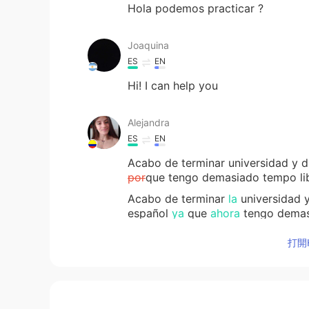
Hola podemos practicar ?
Joaquina
ES
EN
Hi! I can help you
Alejandra
ES
EN
Acabo de terminar universidad y d
por
que tengo demasiado tempo li
Acabo de terminar
la
universidad 
español
ya
que
ahora
tengo demas
打開H
Ximena Perez
ES
EN
Hola podemos practicar los idiom