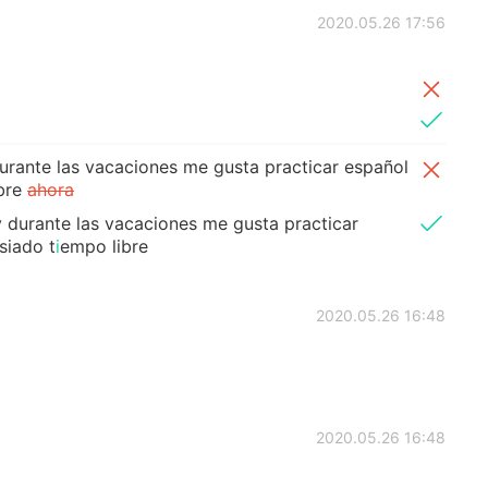
2020.05.26 17:56
urante las vacaciones me gusta practicar español
bre
ahora
y durante las vacaciones me gusta practicar
siado t
i
empo libre
2020.05.26 16:48
2020.05.26 16:48