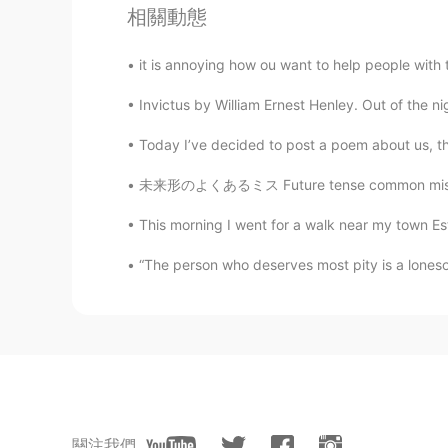
相關動態
Daniel
ES
EN
it is annoying how ou want to help people with 
Hola
Invictus by William Ernest Henley. Out of the ni
Today I’ve decided to post a poem about us
Ximena Perez
ES
EN
未来形のよくあるミス Future tense common mistake 今日はすご
Acabo de terminar universidad y d
This morning I went for a walk near my town Est
porque tengo demasiado tempo li
Acabo de terminar universidad y d
“The person who deserves most pity is a lones
porque
ahora
tengo demasiado t
i
e
Eduardo
ES
EN
¡Hola!
Me llamo Eleanor y soy
i
ngl
és.
關注我們