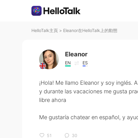
HelloTalk主頁
>
Eleanor在HelloTalk上的動態
Eleanor
EN
ES
¡Hola! Me llamo Eleanor y soy inglés. 
y durante las vacaciones me gusta pr
libre ahora
Me gustaría chatear en español, y ayud
51
30