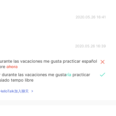
2020.05.26 16:41
2020.05.26 16:39
urante las vacaciones me gusta practicar español
bre
ahora
y durante las vacaciones me gusta
ría
practicar
iado tempo libre
elloTalk加入聊天
2020.05.26 16:39
as?