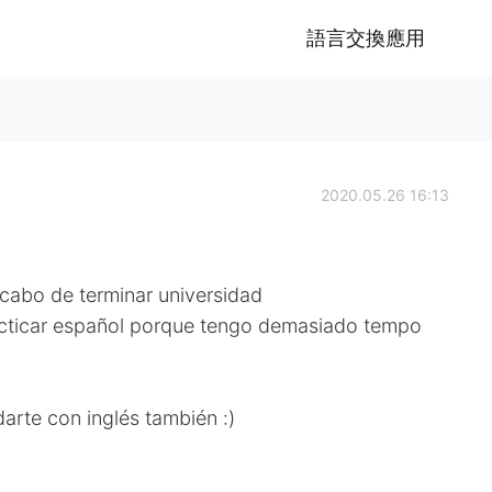
語言交換應用
2020.05.26 16:13
Acabo de terminar universidad
acticar español porque tengo demasiado tempo
arte con inglés también :)