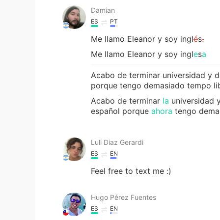
Damian
ES
PT
Me llamo Eleanor y soy ingl
é
s
.
Me llamo Eleanor y soy ingl
e
s
a
Acabo de terminar universidad y d
porque tengo demasiado tempo li
Acabo de terminar
la
universidad 
español porque
ahora
tengo dema
Luli Diaz Gerardi
ES
EN
Feel free to text me :)
Hugo Pérez Fuentes
ES
EN