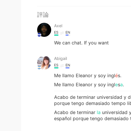
評論
Axel
ES
EN
We can chat. If you want
Abigail
ES
EN
Me llamo Eleanor y soy ingl
é
s.
Me llamo Eleanor y soy ingl
e
s
a
.
Acabo de terminar universidad y d
porque tengo demasiado tempo li
Acabo de terminar
la
universidad 
español porque tengo demasiado 