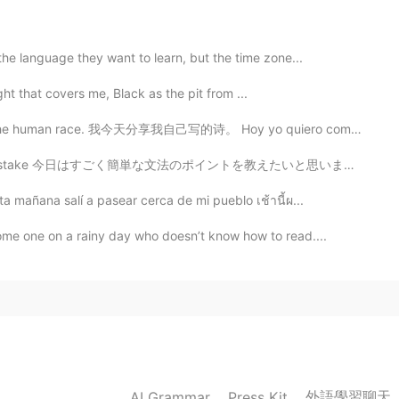
2020.05.26 16:39
the language they want to learn, but the time zone...
ght that covers me, Black as the pit from ...
, the human race. 我今天分享我自己写的诗。 Hoy yo quiero compart...
2020.05.26 16:38
く簡単な文法のポイントを教えたいと思います。 I want to teach you a really ...
urante las vacaciones me gusta practicar español
a mañana salí a pasear cerca de mi pueblo เช้านี้ผ...
bre
ahora
urante las vacaciones me gusta practicar español
ome one on a rainy day who doesn’t know how to read....
mpo libre
2020.05.26 16:36
外語學習聊天
AI Grammar
Press Kit