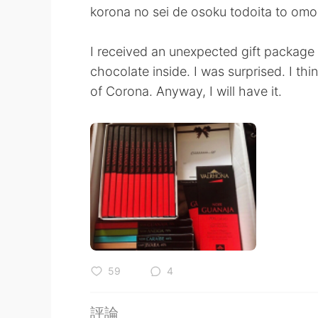
korona no sei de osoku todoita to omo
I received an unexpected gift package t
chocolate inside. I was surprised. I thi
of Corona. Anyway, I will have it.
59
4
評論