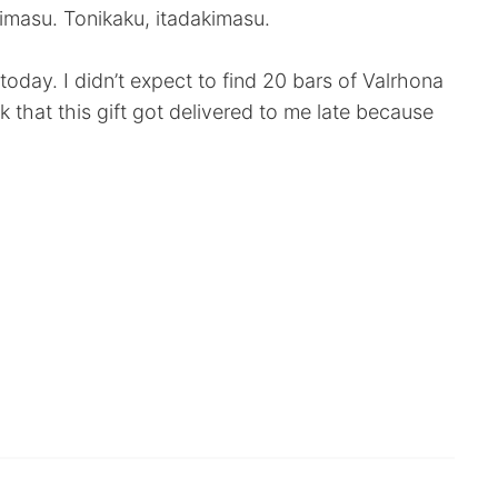
imasu. Tonikaku, itadakimasu.
oday. I didn’t expect to find 20 bars of Valrhona
nk that this gift got delivered to me late because