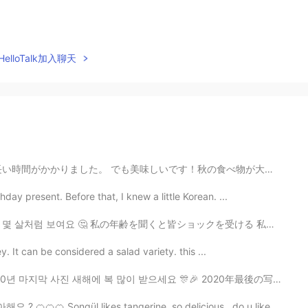
elloTalk加入聊天
秋の食べ物が大好きです。🍂🍁 Kabocha pai o yakimashita. Sore wa mu...
ay present. Before that, I knew a little Korean. ...
年齢を聞くと皆ショックを受ける 私は何歳に見えますか？🤔 Everyone is shocked wh...
y. It can be considered a salad variety. this ...
0년 마지막 사진 새해에 복 많이 받으세요 🎊🎉 2020年最後の写真. 明けましておめでとうござい...
 Songül likes tangerine. so delicious . do u like tang...