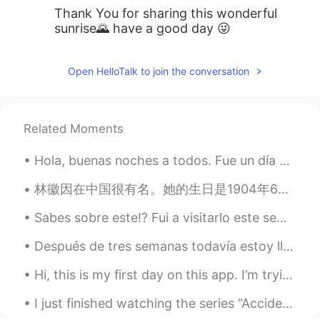
Thank You for sharing this wonderful
sunrise🌄 have a good day 😜
Open HelloTalk to join the conversation
Related Moments
Hola, buenas noches a todos. Fue un día maravilloso aquí en Monhegan. Hoy es mi día libre de trab...
林徽因在中国很有名。她的生日是1904年6月10日。 因为16岁的时候，她和她的爸爸去英国旅游，在那里她喜欢上了英国的建筑，所以1924年她去了美国的大学学习建筑。 林微因的丈夫是中国很有名...
Sabes sobre este!? Fui a visitarlo este semana! Se llama Stonehenge, y es un patrimonio de la Hum...
Después de tres semanas todavía estoy lleno de mi fin de semana en Oaxaca, Mexico. Que hermoso lu...
Hi, this is my first day on this app. I’m trying to improve my spanish and I could also help with...
I just finished watching the series “Accidentally in Love” (惹上冷殿下). I really enjoyed it and plan ...