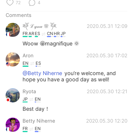
日本語
한국어
72
4
Comments
Русский
ไทย
ཟཊོ ℒ𝓎𝓃𝒶 🌸 ཏོཇ
2020.05.31 12:09
Indonesia
Italiano
FR
AR
ES
CN
HR
JP
Woow 🤩magnifique 🌞
Türkçe
Tiếng Việt
Aron
2020.05.30 17:02
Português
EN
ES
@Betty Niherne
you’re welcome, and
hope you have a good day as well!
Ryota
2020.05.30 12:21
JP
EN
Best day！
Betty Niherne
2020.05.30 12:20
FR
EN