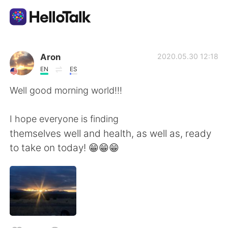
Language Exchange App
Aron
2020.05.30 12:18
EN
ES
AI Grammar Checker
Well good morning world!!!
English
I hope everyone is finding
themselves well and health, as well as, ready
to take on today! 😁😁😁
简体中文
繁體中文
Español
العربية
Français
Deutsch