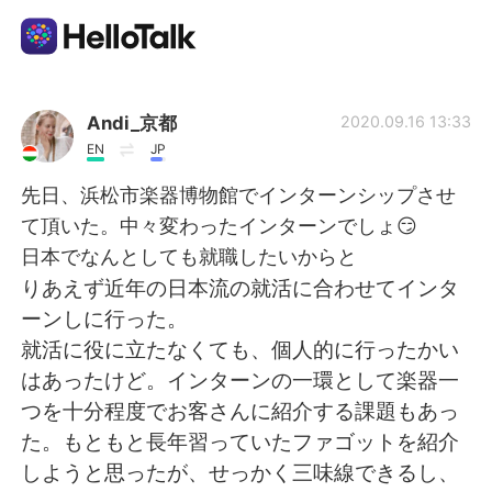
語言交換應用
Andi_京都
2020.09.16 13:33
EN
JP
AI Grammar Checker
先日、浜松市楽器博物館でインターンシップさせ
て頂いた。中々変わったインターンでしょ😏
繁體中文
日本でなんとしても就職したいからと
りあえず近年の日本流の就活に合わせてインタ
ーンしに行った。
English
简体中文
就活に役に立たなくても、個人的に行ったかい
はあったけど。インターンの一環として楽器一
Español
العربية
つを十分程度でお客さんに紹介する課題もあっ
た。もともと長年習っていたファゴットを紹介
Français
Deutsch
しようと思ったが、せっかく三味線できるし、