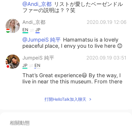
@Andi_京都
リストが愛したベーゼンドル
ファーの説明は？？笑
Andi_京都
2020.09.19 12:06
EN
JP
@JumpeiS 純平
Hamamatsu is a lovely
peaceful place, I envy you to live here 😊
JumpeiS 純平
2020.09.19 03:51
JP
EN
That’s Great experience😃 By the way, I
live in near the this museum. From there
to my house to three minutes on foot.
Kaoru
2020.09.17 14:29
打開HelloTalk加入聊天
JP
EN
@Andi_京都
どういたしまして☺
相關動態
Andi_京都
2020.09.17 14:29