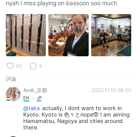
nyah I miss playing on bassoon soo much
63
9
評論
Andi_京都
2020.11.10 08:50
EN
JP
@taka
actually, I dont want to work in
Kyoto. Kyoto is 色々とnope🙊 I am aiming
Hamamatsu, Nagoya and cities around
there.