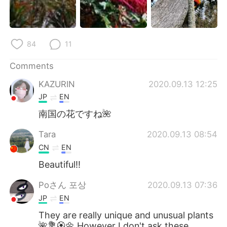
84
11
Comments
KAZURIN
2020.09.13 12:25
JP
EN
南国の花ですね🌺
Tara
2020.09.13 08:54
CN
EN
Beautiful!!
Poさん 포상
2020.09.13 07:36
JP
EN
They are really unique and unusual plants
🌺💐🏵️🌼 However I don't ask these