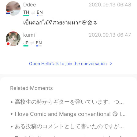
Ddee
2020.09.13 06:48
TH
EN
เป็นดอกไม้ที่สวยงามมาก🌸🌼🌷
kumi
2020.09.13 06:47
JP
EN
You love flowers ...love beautiful things😌
Open HelloTalk to join the conversation
kurumi くるみー
2020.09.13 06:36
JP
EN
What is the name of this flower? I answer
Related Moments
all "beautiful flowers"😁
高校生の時からギターを弾いています。ついに私のギターのエリアが揃え終えました！ フラミンゴのベンチを買いましたが、ちょっと変かな？夏なので良いと思いますが後で後悔するかもしれません。😂 今は...
Xia
2020.09.13 06:32
CN
EN
I love Comic and Manga conventions! 😋 I felt great with the shield of Captain America... Hahaha 私...
So beautiful flowers
ある投稿のコメントとして書いたのですが、 皆さんにも共有したいと思います。 yes 一番丁寧 少しだけ硬い yeah/yea カジュアル 考えていた/考えているニュアンス yep/yup/...
Lowell
2020.09.13 06:29