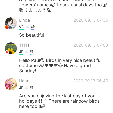
flowers' names😁 I back usual days too.頑
張りましょう🦜
Linda
2020.09.13 07:35
CN
EN
So beautiful
11111
2020.09.13 07:03
JP
EN
Hello Paul😊 Birds in very nice beautiful
costumes💚🧡❤️💙😍 Have a good
Sunday!
Hana
2020.09.13 06:49
JP
EN
Are you enjoying the last day of your
holidays 😊？ There are rainbow birds
here too!!!🌈