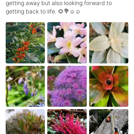
日本語
한국어
getting away but also looking forward to
getting back to life. 🌻💐☺️☺️
Русский
ไทย
Indonesia
Italiano
Türkçe
Tiếng Việt
Português