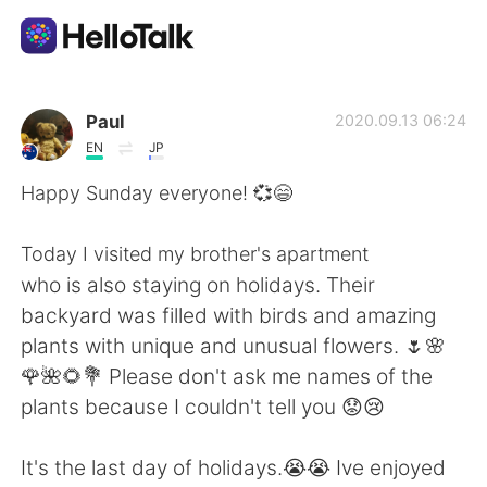
Language Exchange App
Paul
2020.09.13 06:24
EN
JP
AI Grammar Checker
Happy Sunday everyone! 💞😄
English
Today I visited my brother's apartment
who is also staying on holidays. Their
backyard was filled with birds and amazing
简体中文
繁體中文
plants with unique and unusual flowers. 🌷🌸
🌹🌺🌻💐 Please don't ask me names of the
Español
العربية
plants because I couldn't tell you 😟😢
Français
Deutsch
It's the last day of holidays.😭😭 Ive enjoyed