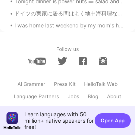
Tonight dinner is power nuts 🥜 salad and butter cookies for dessert 🍪! I’m on a diet -_- sub whit...
CN
EN
ドイツの実家に居る間はよく地中海料理など作っています！モッツァレラチーズにヴァージンオリーブオイルとローズマリーをかけて、生バジル・オリーブ・トマトのサラダ、アンチョビ・赤たまねぎ・オリーブ・唐...
you have enjoyed a long holiday😁
I was home last weekend by my mom's house visiting and got to see my dog. I wish I can see her ev...
Follow us
AI Grammar
Press Kit
HelloTalk Web
Language Partners
Jobs
Blog
About
Learn languages with 50
million+ native speakers for
Open App
free!