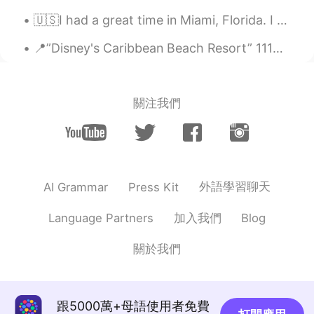
Ayudar a más gente "a" aprender inglés.
🇺🇸I had a great time in Miami, Florida. I really loved everything from the delicious food, the pe...
Ya sé que hablas inglés y español, pero
no te olvides de las preposiciones.
📍”Disney's Caribbean Beach Resort” 1114 Cayman Way, Lake Buena Vista, FL 32830 🏴‍☠️ ...
Ed
2021.02.10 02:25
ES
EN
關注我們
Ayudarles a hablar.
Estefany
2021.02.10 02:22
ES
EN
¡Hola Jennifer! ¿Podrías ayudarme? 😊
外語學習聊天
AI Grammar
Press Kit
Alejo
2021.02.10 02:20
加入我們
Language Partners
Blog
ES
EN
關於我們
Yo quiero aprender 😊
Robin D. Robbie 刘玫安
2021.02.10 02:19
ES
CN
跟5000萬+母語使用者免費