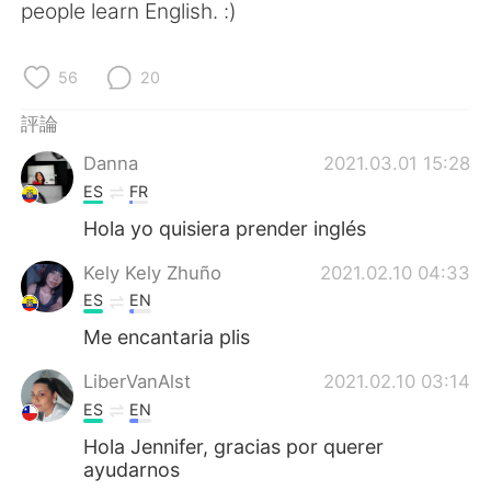
日本語
한국어
people learn English. :)
Русский
ไทย
56
20
Indonesia
Italiano
評論
Danna
2021.03.01 15:28
Türkçe
Tiếng Việt
ES
FR
Português
Hola yo quisiera prender inglés
Kely Kely Zhuño
2021.02.10 04:33
ES
EN
Me encantaria plis
LiberVanAlst
2021.02.10 03:14
ES
EN
Hola Jennifer, gracias por querer
ayudarnos