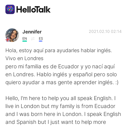
語言交換應用
Jennifer
2021.02.10 02:14
EN
ES
AI Grammar Checker
Hola, estoy aquí para ayudarles hablar inglés.
Vivo en Londres
繁體中文
pero mi familia es de Ecuador y yo nací aquí
en Londres. Hablo inglés y español pero solo
quiero ayudar a mas gente aprender inglés. :)
English
简体中文
Hello, I’m here to help you all speak English. I
Español
العربية
live in London but my family is from Ecuador
and I was born here in London. I speak English
Français
Deutsch
and Spanish but I just want to help more