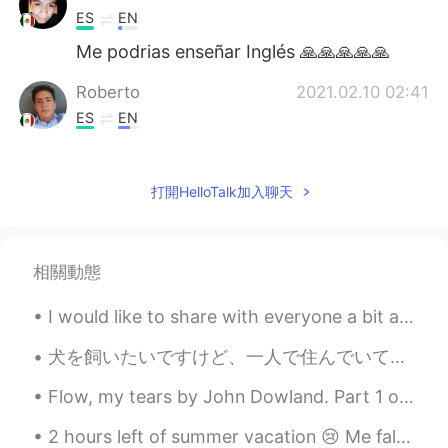
ES
EN
Me podrias enseñar Inglés 🙏🙏🙏🙏🙏
Roberto
2021.02.10 02:41
ES
EN
Ayúdame a mi, pero bueno jaja yo no soy
de tu gente de Ecuador 😮
打開HelloTalk加入聊天
Alejandra
2021.02.10 02:37
ES
EN
Hi Jennifer I would appreciate your help
相關動態
Ana Maria
2021.02.10 02:28
I would like to share with everyone a bit about my hometown. I am from Minnesota, a State in the ...
ES
EN
犬を飼いたいですけど、一人で住んでいて、朝から晩までよく働きます。しかし、恋人がいれば、私たちはぜったい犬を飼うつもりですよ！ I want a dog but I often work fr...
Hi, I need to learn English
Flow, my tears by John Dowland. Part 1 of 2. Flow, my tears, fall from your springs! Exiled fo...
Ed
2021.02.10 02:27
2 hours left of summer vacation 😢 Me faltan 2 horas de vacaciones de verano 我还有两个小时的假期 Welp, ...
ES
EN