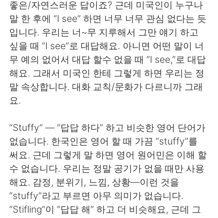
Deutsch
日本語
좋은/자연스러운 답이죠? 근데 미국인이 누구나
말 한 후에 “I see” 하면 너무 너무 관심 없다는 듯
Русский
ไทย
입니다. 우리는 너~무 지루해서 그만 얘기 하고
싶을 때 “I see”로 대답해요. 아니면 어떤 말이 너
Indonesia
Italiano
무 예의 없어서 대답 할수 없을 때 “I see,”로 대답
해요. 그래서 미국인 한테 그렇게 하면 우리는 정
Türkçe
Tiếng Việt
말 속상합니다. 대화 교칙/문화가 다르니까 그래
요.
Português
“Stuffy” — “답답 하다” 하고 비슷한 영어 단어가
없습니다. 한국인은 영어 할 때 가끔 “stuffy”를
써요. 근데 그렇게 말 하면 영어 원어민은 이해 할
수 없습니다. 우리는 정말 공기가 없을 때만 사용
해요. 감정, 분위기, 느낌, 상황—이런 것을
“stuffy”라고 부르면 아무 의미가 없습니다.
“Stifling”이 “답답 해” 하고 더 비슷해요, 근데 그