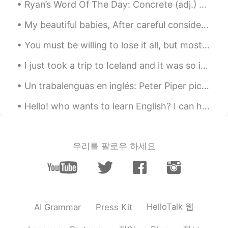
미국인이라 그런건지, 개인적인 특성이신지
Ryan’s Word Of The Day: Concrete (adj.) Meaning: Certain Example (1): “Hey! What are you doing ...
는 모르겠지만 발성이 좀 다르신 거 같아요.
😌
My beautiful babies, After careful consideration and a long discussion with my family I’ve decid...
You must be willing to lose it all, but most importantly, you must be willing to lose your ego be...
Lane
2020.08.26 23:31
KR
EN
I just took a trip to Iceland and it was so incredibly beautiful!! One of my favorite trips I hav...
👍👍👍 고맙습니다
Un trabalenguas en inglés: Peter Piper picked a peck of pickled peppers. A peck of pickled peppe...
Kim
2020.08.26 22:30
Hello! who wants to learn English? I can help and if you want to know a little about me I love ph...
KR
EN
브로큰 잉글리쉬였구나. 한국에서 영어책 내
보시면 대박 날듯 !
우리를 팔로우 하세요
Alice ㅣ 혜성
2020.08.17 14:11
EN
KR
@Maşön _메씨_
Lol a lot of people do!
For a while, I thought everyone was just
HelloTalk 웹
AI Grammar
Press Kit
being really mean