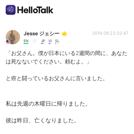
Language Exchange App
Jesse ジェシー
2019.09.23 02:47
EN
JP
VI
SL
AI Grammar Checker
「お父さん。僕が日本にいる2週間の間に、あなた
は死なないでください。頼むよ。」
English
と癌と闘っているお父さんに言いました。
简体中文
繁體中文
私は先週の木曜日に帰りました。
Español
العربية
彼は昨日、亡くなりました。
Français
Deutsch