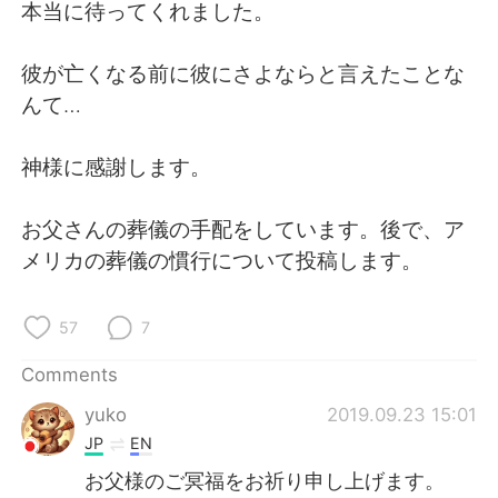
日本語
한국어
本当に待ってくれました。
Русский
ไทย
彼が亡くなる前に彼にさよならと言えたことな
んて…
Indonesia
Italiano
神様に感謝します。
Türkçe
Tiếng Việt
お父さんの葬儀の手配をしています。後で、ア
Português
メリカの葬儀の慣行について投稿します。
57
7
Comments
yuko
2019.09.23 15:01
JP
EN
お父様のご冥福をお祈り申し上げます。