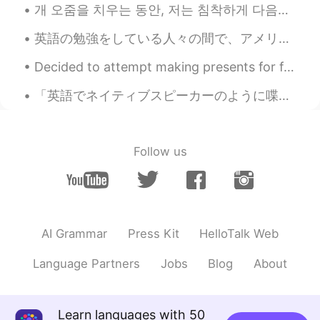
개 오줌을 치우는 동안, 저는 침착하게 다음과 같이 선언했습니다. 이 우정은 끝났어요. 이제부터 우리는 룸메이트일 뿐이에요. 집세를 내셔야 해요. 개는 양...
英語の勉強をしている人々の間で、アメリカが大好きな人がたくさんいます。 その気持ちがよく理解できます。私も、日本語の勉強をし始めた時に、行ったことがないのに日本が好きでした… が 日本に行...
Decided to attempt making presents for family. I am not good at painting or crafting. but I had f...
「英語でネイティブスピーカーのように喋れるようになりた〜い！」と言っている人が多いです。 でも、その目標は多分無理と思います。 なぜかというと、人の性格は喋り方と繋がっているからです。 例...
Follow us
AI Grammar
Press Kit
HelloTalk Web
Language Partners
Jobs
Blog
About
Learn languages with 50