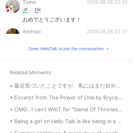
Tomo
2019.08.28 23:19
JP
EN
おめでとうございます！
michiyo
2019.08.28 23:17
JP
EN
Open HelloTalk to join the conversation
おめでとうございます🎉もちろんですよ👍
ぎりぎりぎりだろうが合格は合格です😄
you are lucky 👍✌
Related Moments
Keiya
2019.08.28 23:13
JP
EN
最近気づいたことですが、私にはまだ自分の気持ちや意見を日本語で上手く表現することが難しいです。 なので、早速ですが練習するために"尊敬する人間"というシリーズを始めたいと思います！ *** ...
Congratulation！
Excerpt from The Power of One by Bryce Courtenay. The fierce afternoon sun beat down, and below ...
OMG.. I can't WAIT for "Game Of Thrones" episode 2 tomorrow!! 👑😍 P. S. I love daenerys (she's mi...
Being a girl on Hello Talk is like being in a crowded subway station and every 5 minutes someone ...