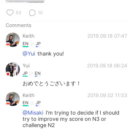
日本語
한국어
53
10
Русский
ไทย
Comments
Indonesia
Italiano
Keith
2019.09.18 07:47
EN
JP
Türkçe
Tiếng Việt
@Yui
thank you!
Português
Yui
2019.09.18 06:24
JP
EN
おめでとうございます！
Keith
2019.09.02 11:53
EN
JP
@Misaki
I’m trying to decide if I should
try to improve my score on N3 or
challenge N2