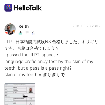
Language Exchange App
Keith
2019.08.28 23:12
EN
JP
AI Grammar Checker
JLPT 日本語能力試験N3 合格しました。ギリギリ
でも、合格は合格でしょう？
English
I passed the JLPT japanese
language proficiency test by the skin of my
teeth, but a pass is a pass right?
简体中文
繁體中文
skin of my teeth = ぎりぎりで
Español
العربية
Français
Deutsch