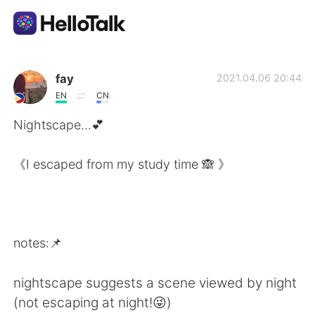
Sprachaustausch-App
fay
2021.04.06 20:44
EN
CN
AI Grammar Checker
Nightscape...💕
Deutsch
《I escaped from my study time 🙈 》
English
简体中文
notes:📌
繁體中文
Español
nightscape suggests a scene viewed by night
العربية
Français
(not escaping at night!😜)