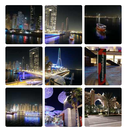
日本語
한국어
Русский
ไทย
Indonesia
Italiano
Türkçe
Tiếng Việt
Português