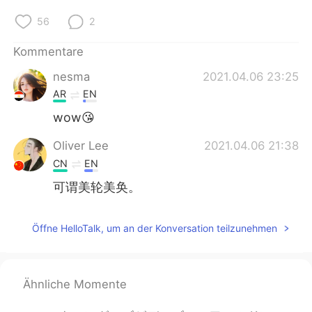
56
2
Kommentare
nesma
2021.04.06 23:25
AR
EN
wow😘
Oliver Lee
2021.04.06 21:38
CN
EN
可谓美轮美奂。
Öffne HelloTalk, um an der Konversation teilzunehmen
Ähnliche Momente