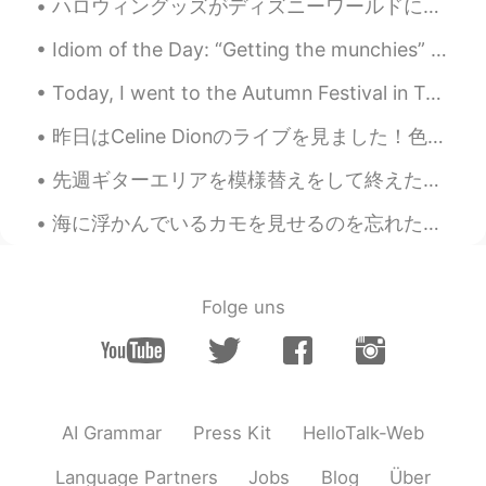
ハロウィングッズがディズニーワールドに到着!! 🎃🦇👻 Halloween merchandise has arrived to Disney World this morning!! 🦉🍬...
Idiom of the Day: “Getting the munchies” Everyone likes food! When you are “getting the munchi...
Today, I went to the Autumn Festival in Takayama! One the top 3 most beautiful festivals in Japan...
昨日はCeline Dionのライブを見ました！色々なライブに行ったけど、 Celineのライブが一番よいライブだと思います！もう51歳でも、まだとてもとても強いエネルギーがあります！彼女の歌を...
先週ギターエリアを模様替えをして終えたと思いましたが、後で家族の友達は私に電話をかけました。 あの友達は「ジョーイ、久しぶりですね！最近子供たちはピアノに興味がありません！もうすぐ家を売るつも...
海に浮かんでいるカモを見せるのを忘れたので、これをまた投稿します lol~🧚‍♀️✨^ ^🦆😂 今日は一日中雨が降り、空はとても曇って見えます!!~✨✨🤗😍☔雨の日が大好き~~✨🧚‍♀️☔🌼
Folge uns
AI Grammar
Press Kit
HelloTalk-Web
Language Partners
Jobs
Blog
Über