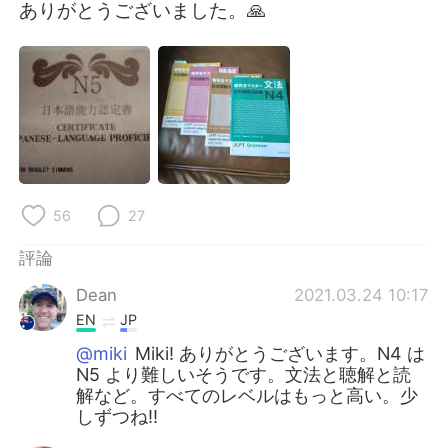
日本語
한국어
ありがとうございました。🙏
Русский
ไทย
Indonesia
Italiano
Türkçe
Tiếng Việt
Português
56
27
評論
Dean
2021.03.24 10:17
EN
JP
@miki
Miki! ありがとうございます。N4 は
N5 より難しいそうです。文法と聴解と読
解など。すべてのレベルはもっと高い。少
しずつね!!