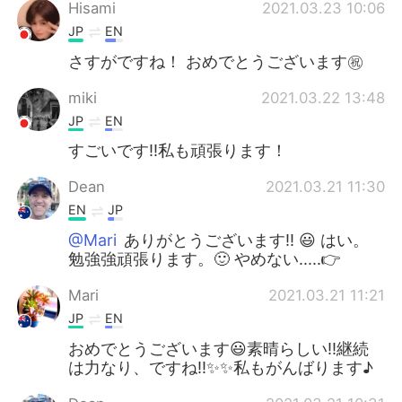
Hisami
2021.03.23 10:06
JP
EN
さすがですね！ おめでとうございます㊗️
miki
2021.03.22 13:48
JP
EN
すごいです‼️私も頑張ります！
Dean
2021.03.21 11:30
EN
JP
@Mari
ありがとうございます!! 😃 はい。
勉強強頑張ります。🙂 やめない.....👉
Mari
2021.03.21 11:21
JP
EN
おめでとうございます😃素晴らしい!!継続
は力なり、ですね!!✨✨私もがんばります♪