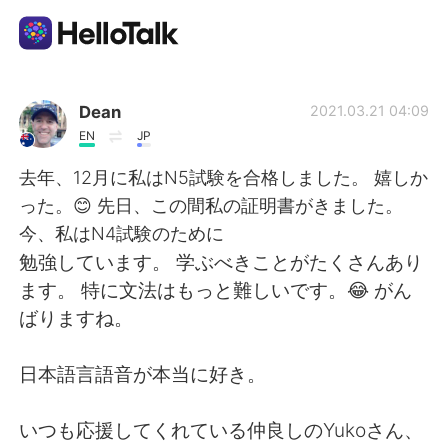
語言交換應用
Dean
2021.03.21 04:09
EN
JP
AI Grammar Checker
去年、12月に私はN5試験を合格しました。 嬉しか
った。😊 先日、この間私の証明書がきました。
繁體中文
今、私はN4試験のために
勉強しています。 学ぶべきことがたくさんあり
ます。 特に文法はもっと難しいです。😂 がん
English
简体中文
ばりますね。
Español
العربية
日本語言語音が本当に好き。
Français
Deutsch
いつも応援してくれている仲良しのYukoさん、