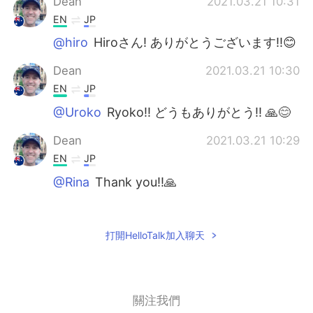
Dean
2021.03.21 10:31
EN
JP
@hiro
Hiroさん! ありがとうございます!!😊
Dean
2021.03.21 10:30
EN
JP
@Uroko
Ryoko!! どうもありがとう!! 🙏😊
Dean
2021.03.21 10:29
EN
JP
@Rina
Thank you!!🙏
Dean
2021.03.21 10:29
EN
JP
打開HelloTalk加入聊天
@yoshiko
Thanks Yoshiko!!! I still can't
speak Japanese very well though!
Dean
2021.03.21 10:29
關注我們
EN
JP