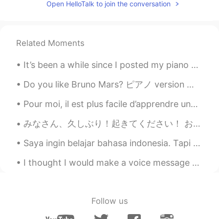
Open HelloTalk to join the conversation
Related Moments
It’s been a while since I posted my piano 🙇🏻This is a continuation of Mitsuha’s theme which I pla...
Do you like Bruno Mars? ピアノ version 今度にします。 朝早いので隣人が文句言うだろう。ww おはようございます。🙂😊 今日も一日頑張りましょう。 Let's ...
Pour moi, il est plus facile d’apprendre une langue étrangère en écoutant de la musique et en ...
みなさん、久しぶり！起きてください！ お元気ですか？ 最近、すごく忙しいです！ ちょっとつかれました🥵 でも、毎日も日本語を勉強しています。 あなたの英語とスペイン語の勉強はどうですか？ 日本語...
Saya ingin belajar bahasa indonesia. Tapi saya tidak tahu harus mulai dari mana. Bisakah Anda men...
I thought I would make a voice message of my natural pacing when talking everyday. I have been to...
Follow us