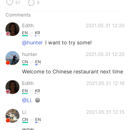
日本語
한국어
67
8
Comments
Русский
ไทย
Edith
2021.05.31 12:20
Indonesia
Italiano
EN
KR
@hunter
I want to try some!
Türkçe
Tiếng Việt
hunter
2021.05.31 12:20
Português
CN
EN
Welcome to Chinese restaurant next time
Edith
2021.05.31 12:16
EN
KR
@Li.
😁
Li.
2021.05.31 12:15
CN
EN
wow