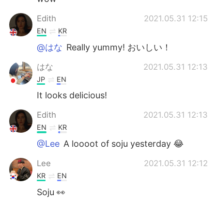
Edith
2021.05.31 12:15
EN
KR
@はな
Really yummy! おいしい！
はな
2021.05.31 12:13
JP
EN
It looks delicious!
Edith
2021.05.31 12:13
EN
KR
@Lee
A loooot of soju yesterday 😂
Lee
2021.05.31 12:12
KR
EN
Soju 👀