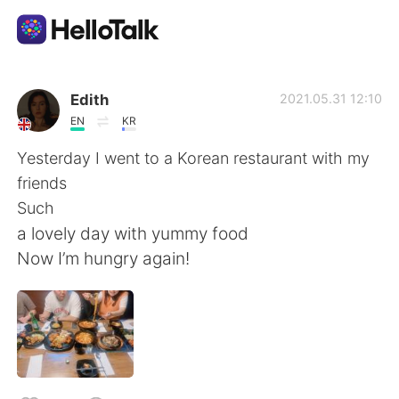
Language Exchange App
Edith
2021.05.31 12:10
EN
KR
AI Grammar Checker
Yesterday I went to a Korean restaurant with my
friends
English
Such
a lovely day with yummy food
Now I’m hungry again!
简体中文
繁體中文
Español
العربية
Français
Deutsch