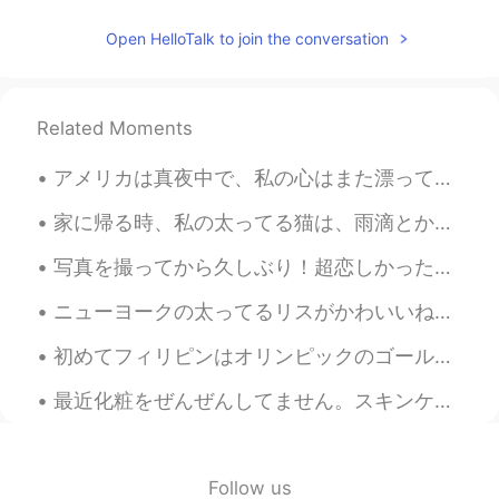
ジェッサ民
2021.08.15 04:08
Open HelloTalk to join the conversation
EN
PH
TL
JP
@palm tree
ボタンホール変形反対じゃな
い？ボタンホール (Boutonnière)だった
ら、PIPはflexedで、DIPはextendedです
Related Moments
ね。私の指の場合はPIPはextendedで、DIP
はflexedです。 こんな名前は理学療法士じ
アメリカは真夜中で、私の心はまた漂ってる。 最近色々ジブリの映画を見たところです。ここまですべてが気に入った。先週末「耳をすませば」を見ました。 大人になると、恋に落ちるのが難しくなると思い...
ゃなくても、普通にわかりますか？日本で
は？
家に帰る時、私の太ってる猫は、雨滴とか、落ち葉とか、飛んでいる鳥とか、通り過ぎる車とか、または歩いている人をほとんどいつもまじめに見てます。何かを見ています。多分私が見ることができないものを見て...
Koji
2021.08.15 04:05
写真を撮ってから久しぶり！超恋しかった！最近、仕事の後、家に帰る前時、リラックスのために近所のこの部分に座って、噴水とアヒルを見てます。今日はカメラと三脚を持参することにしました。 日の一番美...
JP
EN
ニューヨークの太ってるリスがかわいいね！ 友達はリスの写真を撮ってる私の写真を撮りました。笑 Does it make any sense? My friend took a photo o...
とてもいいところですね！！行きたーい😊
初めてフィリピンはオリンピックのゴールドを勝った！本当に嬉しくて感情がおふれてる！😭😭😭東京で勝った！嬉しい！！！ 私の生涯では起こらないと思いきや！ 間違って、よかったです！😭😭😭 フィリ...
palm tree
2021.08.15 03:59
最近化粧をぜんぜんしてません。スキンケアについて興味を持って来ました。韓国のスキンケアをよく使い始めました。アメリカのスキンケア製品よりより効果的だと思います。日本で有名なスキンケア品は何ですか...
JP
EN
@ジェッサ民
はい、あとボタンホール変形
とかも言います😌
Follow us