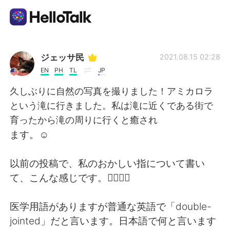
Language Exchange App
ジェッサ民
2021.08.15 02:28
EN
PH
TL
JP
AI Grammar Checker
久しぶりに自然の写真を撮りました！アミカロラ
という滝に行きました。私は滝に近くである街で
English
育ったから滝の周りに行くと癒され
ます。☺️
简体中文
繁體中文
以前の投稿で、私のおかしい指について書い
て、こんな感じです。✌🏼✌🏼
Español
العربية
医学用語がありますが普通な英語で「double-
Français
Deutsch
jointed」だと言います。日本語で何と言います