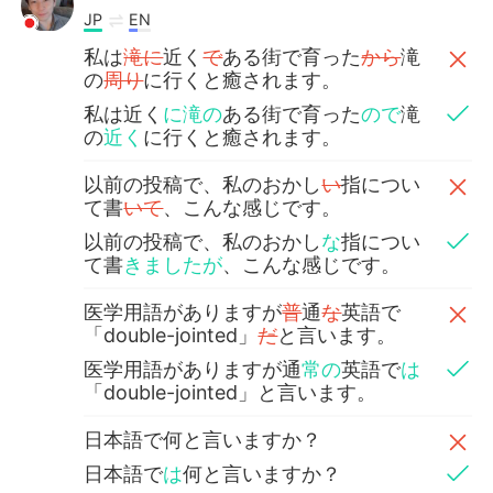
JP
EN
私は
滝に
近く
で
ある街で育った
から
滝
の
周り
に行くと癒されます。
私は近く
に滝の
ある街で育った
ので
滝
の
近く
に行くと癒されます。
以前の投稿で、私のおかし
い
指につい
て書
いて
、こんな感じです。
以前の投稿で、私のおかし
な
指につい
て書
きましたが
、こんな感じです。
医学用語がありますが
普
通
な
英語で
「double-jointed」
だ
と言います。
医学用語がありますが通
常の
英語で
は
「double-jointed」と言います。
日本語で何と言いますか？
日本語で
は
何と言いますか？