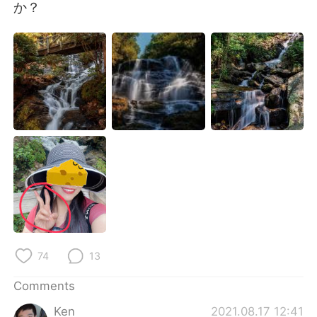
日本語
한국어
か？
Русский
ไทย
Indonesia
Italiano
Türkçe
Tiếng Việt
Português
74
13
Comments
Ken
2021.08.17 12:41