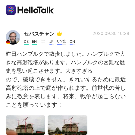
Language Exchange App
セバスチャン
2020.09.30 10:28
CN繁
DE
EN
JP
CN
AI Grammar Checker
昨日ハンブルクで散歩しました。ハンブルクで大
きな高射砲塔があります。ハンブルクの困難な歴
English
史を思い起こさせます。大きすぎる
ので、破壊できません。きれいするために最近
高射砲塔の上で庭が作られます。前世代の苦し
简体中文
繁體中文
みに敬意を表します。将来、戦争が起こらない
ことを願っています！
Español
العربية
Français
Deutsch