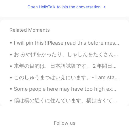
Open HelloTalk to join the conversation
Related Moments
I will pin this ‼️Please read this before messaging me‼️ - I‘m actually 21, not 26 - I‘m here...
お みやげをかったり、しゃしんをたくさんとったりしました。- We bought some souvenirs and took lots of photos. 📷 This is one m...
来年の目的は、日本語試験です。２年間日本語を勉強し、６年間中国語を勉強しました。今、一年間日本に住んでいます。中国語を知ることは、日本語を読むのに役立ちます。僕の会話能力はまだ低いですが、JLP...
このしゅうまつはいえにいます。- I am staying home this weekend. These are the last images from the Parade. Well...
Some people here may have too high expectations of me 🙉 I may be able to speak several language...
僕は橋の近くに住んでいます。橋は古くて小さいので、鉄道会社はそれをより大きな橋に交換したいです。橋の周りで住んでいる人々は、大きな橋を恐れて抗議しています。抗議の面白い方法の一つは、将来の大きな...
Follow us