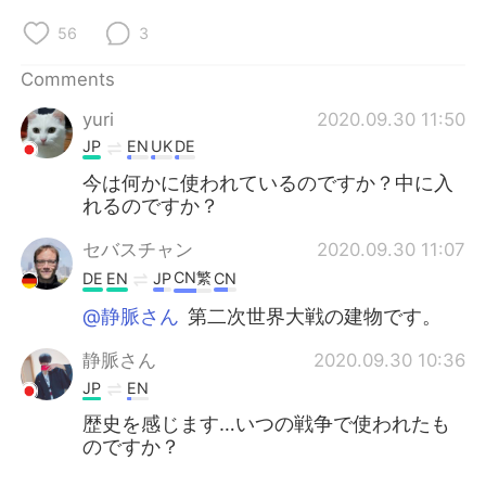
日本語
한국어
56
3
Русский
ไทย
Comments
Indonesia
Italiano
yuri
2020.09.30 11:50
JP
EN
UK
DE
Türkçe
Tiếng Việt
今は何かに使われているのですか？中に入
れるのですか？
Português
セバスチャン
2020.09.30 11:07
CN繁
DE
EN
JP
CN
@静脈さん
第二次世界大戦の建物です。
静脈さん
2020.09.30 10:36
JP
EN
歴史を感じます…いつの戦争で使われたも
のですか？