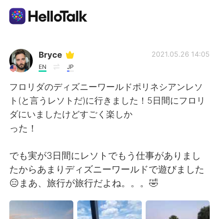
언어 교환 앱
Bryce
2021.05.26 14:05
EN
JP
AI Grammar Checker
フロリダのディズニーワールドポリネシアンレソ
ト(と言うレソトだ)に行きました！5日間にフロリ
한국어
ダにいましたけどすごく楽しか
った！
English
简体中文
でも実が3日間にレソトでもう仕事がありまし
たからあまりディズニーワールドで遊びました
繁體中文
Español
😑まあ、旅行が旅行だよね。。。🤣
العربية
Français