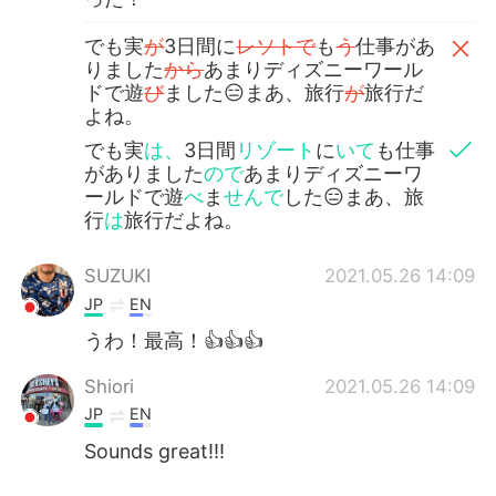
でも実
が
3日間に
レソトで
も
う
仕事があ
りました
から
あまりディズニーワール
ドで遊
び
ました😑まあ、旅行
が
旅行だ
よね。
でも実
は、
3日間
リゾート
に
いて
も仕事
がありました
ので
あまりディズニーワ
ールドで遊
べ
ま
せんで
した😑まあ、旅
行
は
旅行だよね。
SUZUKI
2021.05.26 14:09
JP
EN
うわ！最高！👍👍👍
Shiori
2021.05.26 14:09
JP
EN
Sounds great!!!