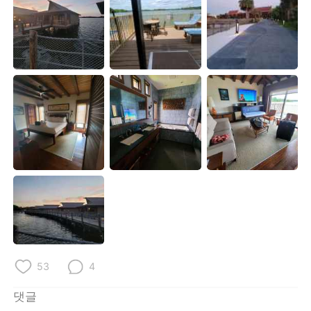
Deutsch
日本語
Русский
ไทย
Indonesia
Italiano
Türkçe
Tiếng Việt
Português
53
4
댓글