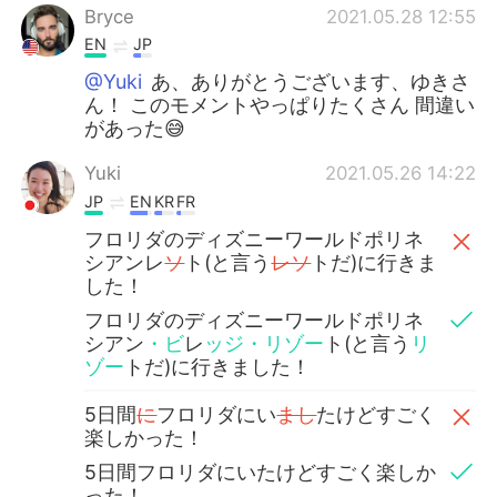
Bryce
2021.05.28 12:55
EN
JP
@Yuki
あ、ありがとうございます、ゆきさ
ん！ このモメントやっぱりたくさん 間違い
があった😅
Yuki
2021.05.26 14:22
JP
EN
KR
FR
フロリダのディズニーワールドポリネ
シアンレ
ソ
ト(と言う
レソ
トだ)に行きま
した！
フロリダのディズニーワールドポリネ
シアン
・ビ
レ
ッジ・リゾー
ト(と言う
リ
ゾー
トだ)に行きました！
5日間
に
フロリダにい
まし
たけどすごく
楽しかった！
5日間フロリダにいたけどすごく楽しか
った！