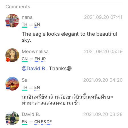
日本語
한국어
Comments
Русский
ไทย
nana
2021.09.20 07:41
TH
EN
Indonesia
Italiano
The eagle looks elegant to the beautiful
sky.
Türkçe
Tiếng Việt
Meownalisa
2021.09.20 05:19
Português
CN
EN
JP
@David B.
Thanks😁
Sai
2021.09.20 04:20
TH
EN
นกอินทรีย์หัวล้านวัยเยาว์บินขึ้นเหนือศีรษะ
ท่ามกลางแสงแดดยามเช้า
David B.
2021.09.20 03:28
EN
CN
ES
DE