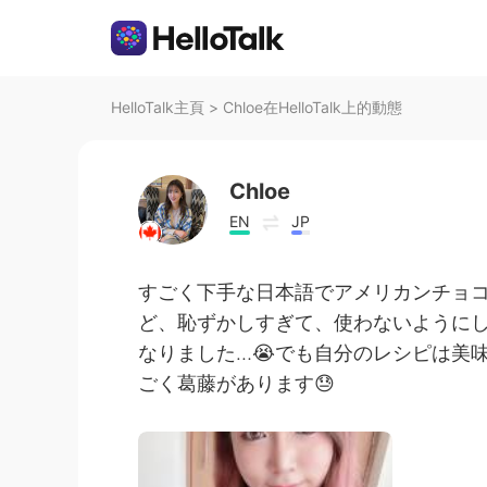
HelloTalk主頁
>
Chloe在HelloTalk上的動態
Chloe
EN
JP
すごく下手な日本語でアメリカンチョ
ど、恥ずかしすぎて、使わないように
なりました…😭でも自分のレシピは美
ごく葛藤があります😓