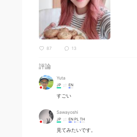
87
13
評論
Yuta
JP
EN
すごい
Sawayoshi
JP
EN
PL
TH
見てみたいです。