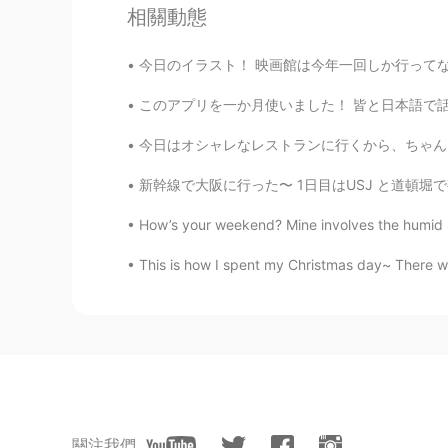
相關動態
Zooey
今日のイラスト！ 映画館は今年一回しか行ってないな… コロナで、制限が多すぎるし、行ける
JP
EN
KR
CN
ぜひ紹介してください！
このアプリを一か月使いました！ 皆と日本語で話すのは本当に良い練習だ😊 日本について日
今日はオシャレなレストランに行くから、ちゃんとメイクしたのに、天気が暑すぎて、数分歩いて
るる Lulu
JP
EN
新幹線で大阪に行った〜 1日目はUSJ と道頓堀で夜ごはん SINGのショーが面白かった
美味しそうだからぜひ作り方を教えて
How’s your weekend? Mine involves the humid S
This is how I spent my Christmas day~ There wa
hiro
JP
EN
とても美味しそう！
Leo เลโอ
JP
TH
fabulous
關注我們