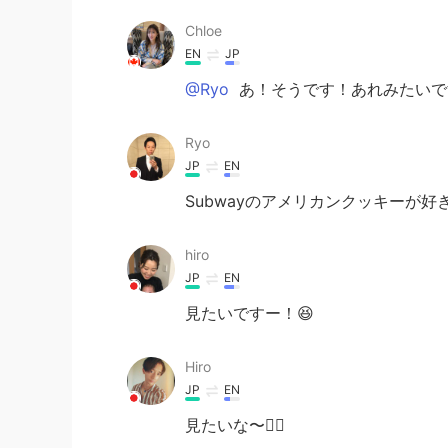
Chloe
EN
JP
@Ryo
あ！そうです！あれみたいで
Ryo
JP
EN
Subwayのアメリカンクッキーが
hiro
JP
EN
見たいですー！😆
Hiro
JP
EN
見たいな〜🙋‍♂️