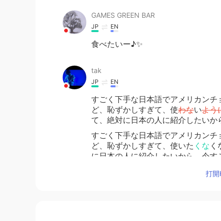
GAMES GREEN BAR
JP
EN
食べたいー♪✨
tak
JP
EN
すごく下手な日本語でアメリカンチ
ど、恥ずかしすぎて、使
わな
い
よう
て、絶対に日本の人に紹介したいか
すごく下手な日本語でアメリカンチ
ど、恥ずかしすぎて、使いた
くな
く
に日本の人に紹介したいから、今すご
打開H
filman
JP
EN
Try try😊