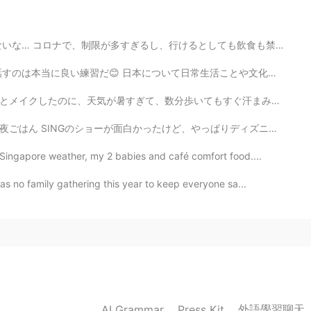
2021.01.06 08:30
としても飲食も禁止だよ😔 いつ日本に行けるのかな…やらなきゃいけないことがたくさんあるから、本当に焦ってる...
常生活ことや文化を勉強になりました！ 私にとって、日本語はちょっと難しいですけど、ちゃんと勉強しなくては...
もすぐ汗まみれになってしまった… 特にマスクをしないといけないから、もっと汗をかいたね… 料理は美味しかっ...
2021.01.06 08:30
けど、やっぱりディズニーのほうが好き😞入場料、食事、記念品のメダルまで、ディズニーより高くて、少しビックリ...
欲しい☺️🌟
ingapore weather, my 2 babies and café comfort food....
s no family gathering this year to keep everyone sa...
2021.01.06 08:29
2021.01.06 08:29
外語學習聊天
AI Grammar
Press Kit