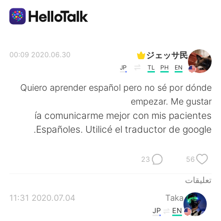
تطبيق تبادل اللغة
ジェッサ民
2020.06.30 00:09
JP
TL
PH
EN
AI Grammar Checker
Quiero aprender español pero no sé por dónde
empezar. Me gustar
العربية
ía comunicarme mejor con mis pacientes
Españoles. Utilicé el traductor de google.
English
简体中文
23
56
繁體中文
Español
تعليقات
2020.07.04 11:31
Taka
Français
Deutsch
JP
EN