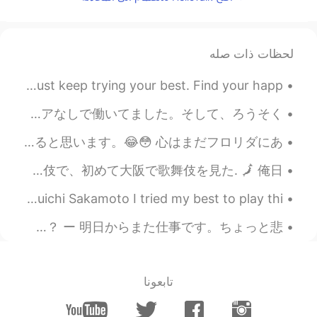
2020.06.30 00:25
Lily
EN
ES
Comienza con la conjugacion del verbo
لحظات ذات صله
"Ser". 🤗
What's your dream job? If you're having a hard time, just keep trying your best. Find your happ...
2020.06.30 00:18
Ucan only buy used mirror
EN
ES
一昨日は「Ashcroft」と言うコロラド州のゴーストタウンに行きました。私にとってこの場所は面白いです。元々、銀の鉱山の町でした。 鉱山労働者は適切なギアなしで働いてました。そして、ろうそく...
Creo que el verbo ser/estar
休みから帰りたばかりだから仕事をまだあまりしたくない。猫ちゃんは私の心が読められそう。。。私のレポートは遅れて、上司が私に怒るになる場合は、この写真を送ると思います。😂😳 心はまだフロリダにあ...
2020.06.30 00:18
Alancay Kiara
大阪は昔から日本で一番好きな都市でした. 俺の祖父母は大阪に住んでいます. 俺の好きな日本食であるたこ焼きは大阪で作られた. 俺の好きな文化は歌舞伎で、初めて大阪で歌舞伎を見た. 🗾 俺日...
EN
ES
戦場のメリークリスマス 坂本 龍一 Merry Christmas Mr. Lawrence by Ryuichi Sakamoto I tried my best to play thi...
Talking me
昨夜は星空を見てた。2つの流れ星を見ました！超早かったから望みをできなかった。 太陽は星ですね。十億の星があるから、地球みたいな世界がいくつあるのかな？ ー 明日からまた仕事です。ちょっと悲...
2020.06.30 00:16
Mailo
EN
ES
😮😮
@ジェッサ民
تابعونا
2020.06.30 00:15
ジェッサ民
JP
TL
PH
EN