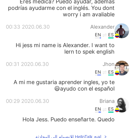
Eres médica? Puedo ayudar, además
podrías ayudarme con el inglés. You dont
worry i am avaliable
2020.06.30 00:33
Alexander
EN
ES
Hi jess mi name is Alexander. I want to
lern to spek english
2020.06.30 00:31
Jhon
EN
ES
A mi me gustaria aprender ingles, yo te
ayudo con el español😃
2020.06.30 00:29
Briana
EN
ES
Hola Jess. Puedo enseñarte. Quedo
atenta. Feliz día!
افتح HelloTalk للانضمام الى المحادثة