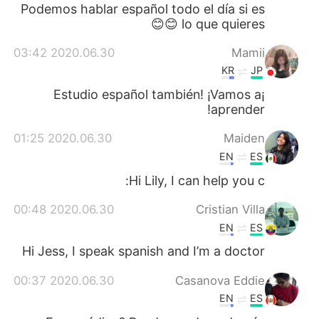
日本語
한국어
Podemos hablar español todo el día si es
lo que quieres 😊😊
Русский
ไทย
2020.06.30 03:42
Mamii
KR
JP
Indonesia
Italiano
¡Estudio español también! ¡Vamos a
aprender!
Türkçe
Tiếng Việt
2020.06.30 01:25
Maiden
Português
EN
ES
Hi Lily, I can help you c:
2020.06.30 00:48
Cristian Villa
EN
ES
Hi Jess, I speak spanish and I’m a doctor
2020.06.30 00:37
Casanova Eddie
EN
ES