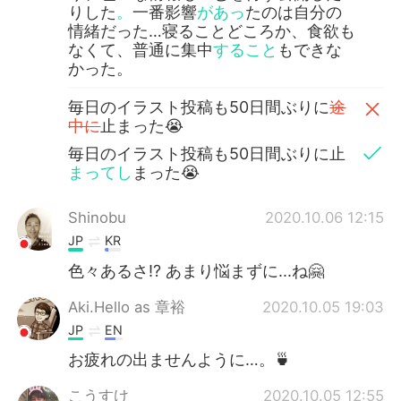
りした
。
一番影響
があっ
たのは自分の
情緒だった…寝ることどころか、食欲も
なくて、普通に集中
すること
もできな
かった。
毎日のイラスト投稿も50日間ぶりに
途
中に
止まった😭
毎日のイラスト投稿も50日間ぶりに止
まってし
まった😭
Shinobu
2020.10.06 12:15
JP
KR
色々あるさ⁉️ あまり悩まずに...ね🤗
Aki.Hello as 章裕
2020.10.05 19:03
JP
EN
お疲れの出ませんように…。🍵
こうすけ
2020.10.05 12:55