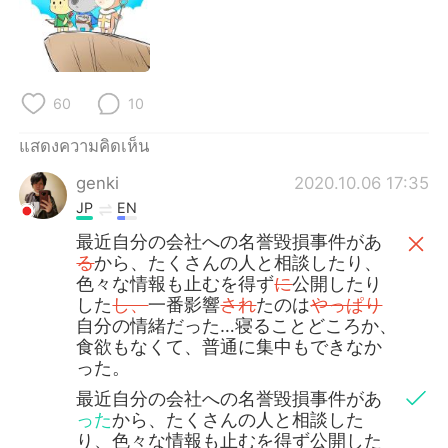
Deutsch
日本語
한국어
Русский
60
10
Indonesia
Italiano
แสดงความคิดเห็น
Türkçe
Tiếng Việt
genki
2020.10.06 17:35
Português
JP
EN
最近自分の会社への名誉毀損事件があ
る
から、たくさんの人と相談したり、
色々な情報も止むを得ず
に
公開したり
した
し、
一番影響
され
たのは
やっぱり
自分の情緒だった…寝ることどころか、
食欲もなくて、普通に集中もできなか
った。
最近自分の会社への名誉毀損事件があ
った
から、たくさんの人と相談した
り、色々な情報も止むを得ず公開した