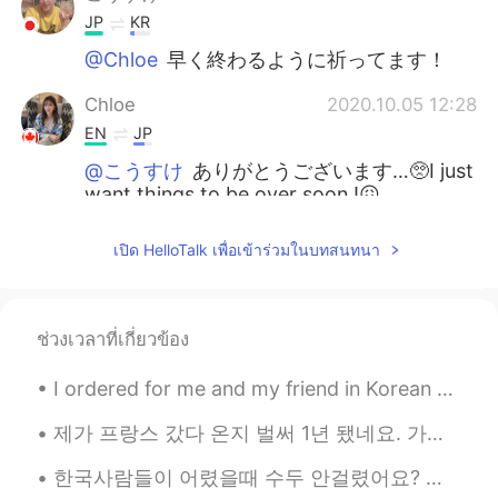
JP
KR
@Chloe
早く終わるように祈ってます！
Chloe
2020.10.05 12:28
EN
JP
@こうすけ
ありがとうございます…🥺I just
want things to be over soon !😖
こうすけ
2020.10.05 10:56
เปิด HelloTalk เพื่อเข้าร่วมในบทสนทนา
JP
KR
自分の事も大事にしてくださいね！応援し
てます☺️
ช่วงเวลาที่เกี่ยวข้อง
ngo
2020.10.05 10:44
I ordered for me and my friend in Korean at a restaurant for the first time. Usually I have someo...
JP
EN
제가 프랑스 갔다 온지 벌써 1년 됐네요. 가기 전에 어느 쪽으로 가면 좋을까 생각 많이 해봤어요. 뉴욕 사람이라서 파리처럼 큰 도시말고 프랑스 문화를 잘 체험 할 수 있는 ...
難しい問題を抱えてますね。😣でもこの3
人は前を向いてますね。1番向こうの子は不
한국사람들이 어렸을때 수두 안걸렸어요? 어릴때 수두 안걸리면 성인 되어 대상포진 걸릴수있어서 되게 위험하네요. 어렸을때 일부러 수두 걸렸구요 근데 수두백신 오늘 처음 들었...
安そう？