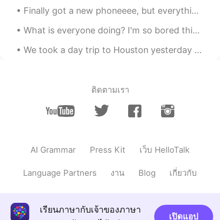
Finally got a new phoneeee, but everything got deleted 😫 please message me again 😊 Here's some ...
Coco
2020.10.05 08:11
JP
EN
FR
DE
What is everyone doing? I'm so bored this evening 😏 my parents haven't came home yet, I think I'v...
そんな大変なことがあったんですね…心が
We took a day trip to Houston yesterday to visit the aquarium with a friend of mine. Here are som...
休まらない日が続くことは辛いですね…遠
いけど、日本から応援してます😊
Hinako ひなこ
2020.10.05 07:37
ติดตามเรา
JP
EN
美味しいものを食べて、良く寝れますよう
に🌛🌛🌛
Toshihiro
2020.10.05 07:21
AI Grammar
Press Kit
เว็บ HelloTalk
JP
EN
大変だったね。
Language Partners
งาน
Blog
เกี่ยวกับ
เรียนภาษากับเจ้าของภาษา
เปิดแอป