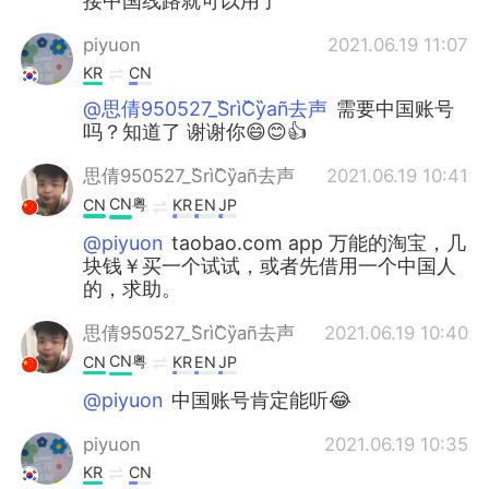
接中国线路就可以用了
piyuon
2021.06.19 11:07
KR
CN
@思倩950527_S̋rìC̋y̏añ去声
需要中国账号
吗？知道了 谢谢你😄😊👍
思倩950527_S̋rìC̋y̏añ去声
2021.06.19 10:41
CN粤
CN
KR
EN
JP
@piyuon
taobao.com app 万能的淘宝，几
块钱￥买一个试试，或者先借用一个中国人
的，求助。
思倩950527_S̋rìC̋y̏añ去声
2021.06.19 10:40
CN粤
CN
KR
EN
JP
@piyuon
中国账号肯定能听😂
piyuon
2021.06.19 10:35
KR
CN