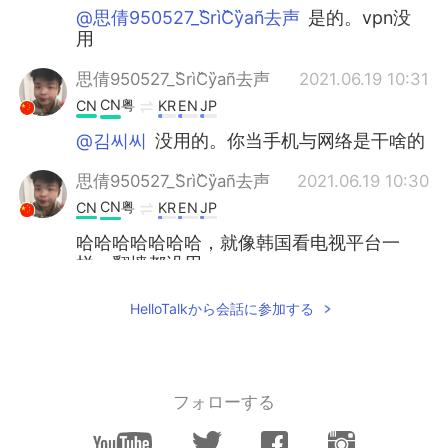
@思倩950527_S̋rìC̋y̏añ去声
是的。vpn没
用
思倩950527_S̋rìC̋y̏añ去声
2021.06.19 10:31
CN粤
CN
KR
EN
JP
@김씨씨
没用的。你当手机与网络是干啥的
思倩950527_S̋rìC̋y̏añ去声
2021.06.19 10:30
CN粤
CN
KR
EN
JP
哈哈哈哈哈哈哈，就像韩国看电视平台一
样。翻墙都没用
김씨씨
2021.06.19 10:21
HelloTalkから会話に参加する
CN繁
CN
EN
KR
JP
DE
@piyuon
vpn
フォローする
piyuon
2021.06.19 10:20
KR
CN