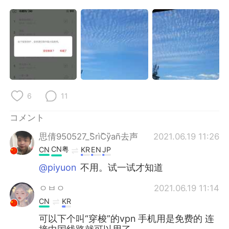
Deutsch
한국어
Русский
ไทย
Indonesia
Italiano
Türkçe
Tiếng Việt
6
11
Português
コメント
思倩950527_S̋rìC̋y̏añ去声
2021.06.19 11:26
CN粤
CN
KR
EN
JP
@piyuon
不用。试一试才知道
ㅇㅂㅇ
2021.06.19 11:14
CN
KR
可以下个叫“穿梭”的vpn 手机用是免费的 连