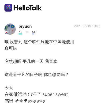
語学交換アプリ
piyuon
2021.06.19 10:16
KR
CN
AI Grammar Checker
哦 没想到 这个软件只能在中国能使用
真可惜
日本語
突然想听 平凡的一天 我喜欢
English
简体中文
这是最平凡的日子啊 你也想要吗？
繁體中文
Español
今天
在家做运动 出汗了 super sweat
العربية
Français
感恩 🌱🍀🌳🌿🌿🌿🌿