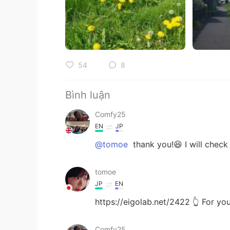
54
8
Bình luận
Comfy25
EN
JP
@tomoe
thank you!😆 I will check 
tomoe
JP
EN
https://eigolab.net/2422 👆 For y
Comfy25