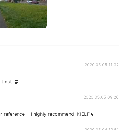
2020.05.05 11:32
it out 🤓
2020.05.05 09:26
our reference！ I highly recommend “KIELI”🤗
2020.05.04 12:51