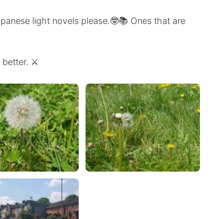
ese light novels please.🤓📚 Ones that are
 better. ⚔