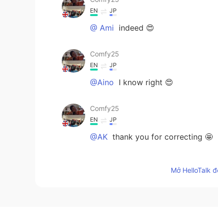
EN
JP
@ Ami
indeed 😍
Comfy25
EN
JP
@Aino
I know right 😍
Comfy25
EN
JP
@AK
thank you for correcting 🤩
Ami
Mở HelloTalk đ
JP
EN
Beautiful😍
AK