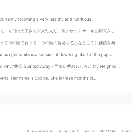
of ppl enjoyed skating when I live in Canada.
urrently following a very healthy and nutritious ...
2021.01.15 03:20
キの用意をしてる間に、大工さんはいろいろ回って確認して、"終わったらみんながくつろぐ場所あるから楽しみです...
ろに価値を与えるように子供の時から刷り込まれてきたんだから。自由と独立を(比較的に)重視しない日本人には銃...
spectabilis is a species of flowering plant in the pop...
2021.01.15 03:20
nd why?😄😊 Spirited Away - 面白い🤩おもしろい My Neighbour Tot...
 to get used to it! a lot of ppl in canada can skate
berta. Her name is Sophie. She is three months ol...
2021.01.15 03:18
2021.01.15 03:17
AI Grammar
Press Kit
HelloTalk Web
Lang