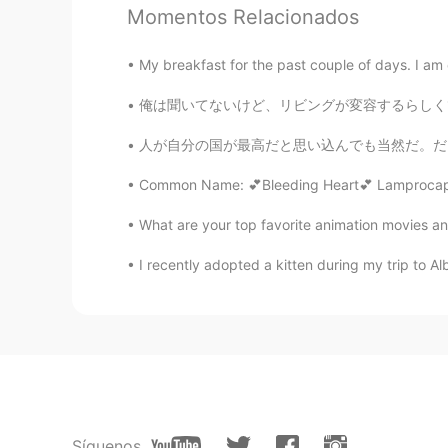
Momentos Relacionados
@Kay ケイ
I think so. I saw a lot 
My breakfast for the past couple of days. I am c
Kay ケイ
EN
JP
俺は聞いてないけど、リビングが変容するらしくて、今日は大工さんが来たんだ。俺がホットケー
@ichi
it was 😁✨
人が自分の国が最高だと思い込んでも当然だ。だってその国で育って、その国の得意な色んなとこ
Common Name: 💕Bleeding Heart💕 Lamprocapnos 
Kay ケイ
EN
JP
What are your top favorite animation movies a
@Toshiki
haha it takes a few times
I recently adopted a kitten during my trip to Al
really well
Kay ケイ
EN
JP
@Kai
🤔
Kay ケイ
Síguenos