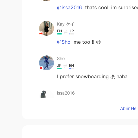
@issa2016
thats cool! im surprise
Kay ケイ
EN
JP
@Sho
me too !! 😊
Sho
JP
EN
I prefer snowboarding 🏂 haha
issa2016
JP
EN
Abrir He
In my hometown, we had skating le
Toshiki
JP
EN