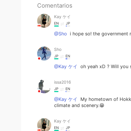
Comentarios
Kay ケイ
EN
JP
@Sho
i hope so! the government r
Sho
JP
EN
@Kay ケイ
oh yeah xD ? Will you 
issa2016
JP
EN
@Kay ケイ
My hometown of Hokkai
climate and scenery.😁
Kay ケイ
EN
JP