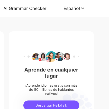
AI Grammar Checker
Español
Aprende en cualquier
lugar
¡Aprende idiomas gratis con más
de 50 millones de hablantes
nativos!
Descargar HelloTalk