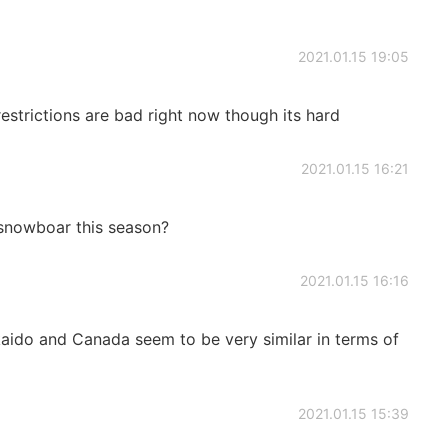
2021.01.15 19:05
estrictions are bad right now though its hard
2021.01.15 16:21
snowboar this season?
2021.01.15 16:16
do and Canada seem to be very similar in terms of
2021.01.15 15:39