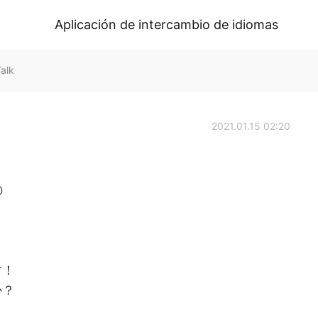
Aplicación de intercambio de idiomas
alk
2021.01.15 02:20

す！
か？