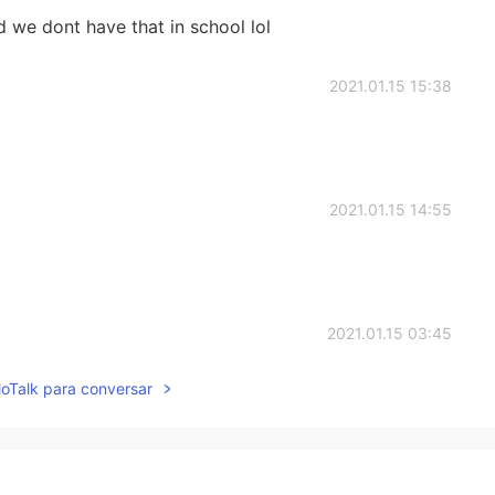
d we dont have that in school lol
2021.01.15 15:38
2021.01.15 14:55
2021.01.15 03:45
lloTalk para conversar
ssons in school.😄
2021.01.15 03:31