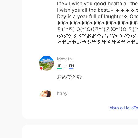
life⭐ I wish you good health all t
I wish you all the best..⭐ 🌷🌷
Day is a year full of laughter🍀 
❥❦❧❥❦❧❥❦❧❥❦❧❥❦❧❥❦❧❥❦❧❥❦❧❥
↖(^^↖) Q(^^Q)(↗^^)↗(Q^^)Q ↖(^^
🌿🌿🌹🌿🌿🌹🌿🌿🌹🌿🌿🌹🌿🌿🌹🌿
🎉🎊🎉🎊🎉🎊🎉🎊🎉🎊🎉🎊🎉🎊🎉🎊
Masato
JP
EN
おめでと😊
baby
JP
EN
Abra o HelloTa
おめでとうございます✨素敵な一年
Kaizen
HI
EN