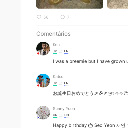
58
7
Comentários
Ken
JP
EN
I was a preemie but I have grown 
Katsu
JP
EN
お誕生日おめでとう🎉🎉🎉🎂✨✨✨😊
Sunny Yoon
KR
EN
Happy birthday 🎂 Seo Yeon 서연 💐