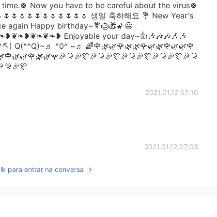
he time.🍀 Now you have to be careful about the virus🍀
🌷🌷🌷🌷🌷🌷🌷🌷🌷🌷🌷🌷🌷 생일 축하해요 💐 New Year's
Once again Happy birthday~💐🎂🎁🌠😄
❦❧❦❧❥ Enjoyable your day~👍🎶🎶🎶🎶🎶
↖) Q(^^Q)~♬ ^0^ ~♬ 🌈🌹🌿🌿🌹🌿🌿🌹🌿🌿🌹🌿🌿🌹
🌿🌹🌿🌿🌹🌿🌿🌹🎉🎊🎉🎊🎉🎊🎉🎊🎉🎊🎉🎊🎉🎊🎉🎊🎉🎊
🎉🎊🎉🎊
2021.01.12 07:10
2021.01.12 07:03
lk para entrar na conversa
になりますように✨
2021.01.12 06:52