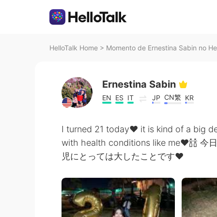
HelloTalk Home
>
Momento de Ernestina Sabin no Hel
Ernestina Sabin
CN繁
EN
ES
IT
JP
KR
I turned 21 today❤ it is kind of a big 
with health conditions like
児にとっては大したことです❤