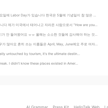
있습니다 한국은 5월에 기념일이 참 많은 거 같아요 어린이날, 아버이날, 스승의 날, 부부의 날...
2021.01.12 06:51
 자라온 사람으로서 "How are you?"라는 질문을 매일 몇번씩이나 받으면서 수도 없이 많...
ったですね☺️
는 소소한 것들에 감사해야 하는 것을 배우는 거 같아요 한달 전 쯤에는 수돗물이 없어서 고생 많...
 April, May, June예요 주로 여자 이름으로 많이 사용되고 있어요 몇년 전부터 남자 ...
ly untouched by tourism, it's the ultimate destin...
break. I didn’t know these places existed in Amer...
AI Grammar
Press Kit
HelloTalk Web
L