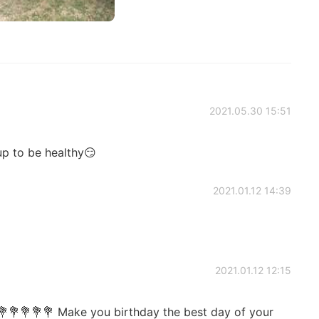
2021.05.30 15:51
up to be healthy😏
2021.01.12 14:39
2021.01.12 12:15
💐💐💐💐 Make you birthday the best day of your