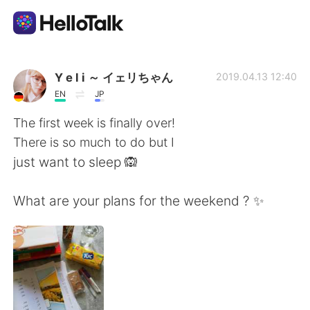
Appli d'échange linguistique
Y e l i ～ イェリちゃん
2019.04.13 12:40
EN
JP
AI Grammar Checker
The first week is finally over!
There is so much to do but I
Français
just want to sleep 🙉
What are your plans for the weekend ? ✨
English
简体中文
繁體中文
Español
العربية
Deutsch