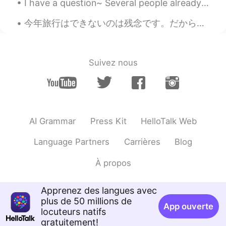
I have a question~ Several people already told me that I should try to learn Korean It's easier ...
@SULTAN-Султан
Why are you sorry ?
今年旅行はできないのは残念です。だから新しいフライトシミュレーターに満足しています。😄😄 昨日フライトシミュレーターで関西空港から羽田空港まで飛行機を飛ばしました。来年もう一度日本に行くのを願っ...
Haha, it's okay! 😂 To be honest I haven't
eaten it a lot but it's a good snack for
studying I have to say~And thanks! ✨
Suivez nous
滴滴答答叮叮
2019.04.13 13:40
CN
EN
sleep, sleep make me health
Y e l i ～ イェリちゃん
2019.04.13 13:39
AI Grammar
Press Kit
HelloTalk Web
EN
JP
Language Partners
Carrières
Blog
@Assassin AS
Here a package costs
almost 3€ 😅 Which isn't worth the
À propos
money
鲁西西
2019.04.13 13:38
Apprenez des langues avec
plus de 50 millions de
CN
EN
App ouverte
locuteurs natifs
exam
gratuitement!