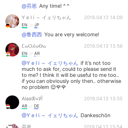
@芬崽
Any time! ^ ^
Y e l i ～ イェリちゃん
2019.04.13 14:09
EN
JP
@鲁西西
You are very welcome!
ⵎⴰⵔⵃⴰⴱⴰ
2019.04.13 13:56
EN
AR
@Y e l i ～ イェリちゃん
if it’s not too
much to ask for, could to please send it
to me? I think it will be useful to me too..
if you can obviously only then.. otherwise
no problem 😌🌹🌹
Alaa🦋آلاء
2019.04.13 13:55
AR
DE
@Y e l i ～ イェリちゃん
Dankeschön
芬崽
2019.04.13 13:54