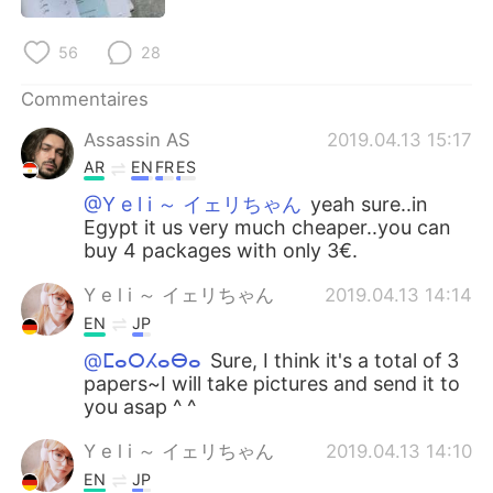
日本語
한국어
56
28
Русский
ไทย
Commentaires
Indonesia
Italiano
Assassin AS
2019.04.13 15:17
AR
EN
FR
ES
Türkçe
Tiếng Việt
@Y e l i ～ イェリちゃん
yeah sure..in
Egypt it us very much cheaper..you can
Português
buy 4 packages with only 3€.
Y e l i ～ イェリちゃん
2019.04.13 14:14
EN
JP
@ⵎⴰⵔⵃⴰⴱⴰ
Sure, I think it's a total of 3
papers~I will take pictures and send it to
you asap ^ ^
Y e l i ～ イェリちゃん
2019.04.13 14:10
EN
JP