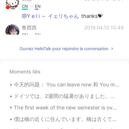
CN
EN
@Y e l i ～ イェリちゃん
thanks💝
鲁西西
2019.04.13 13:49
CN
EN
@Y e l i ～ イェリちゃん
all thanks to your
Ouvrez HelloTalk pour rejoindre la conversation
lucky words
Y e l i ～ イェリちゃん
2019.04.13 13:46
EN
JP
Moments liés
@滴滴答答叮叮
Sleep well 🙆
今天的问题： You can leave now 和 You may leave now 有什么区别？ 两个有一样的位置的人之间可以用 'you can'，而且关于机会的句子应该使用 'you...
Y e l i ～ イェリちゃん
2019.04.13 13:45
ドイツでは、2週間の猛暑がありました。気温は毎日30度以上でした。金曜日から涼しくなっています。昨日は、ハンブルクで大雷雨がありました。大雷雨の時、木の下で待っていました。とても楽しかったです。😄😄😄
EN
JP
The first week of the new semester is over! I've been working yesterday and today I need to sort...
@鲁西西
Good luck~!
僕は橋の近くに住んでいます。橋は古くて小さいので、鉄道会社はそれをより大きな橋に交換したいです。橋の周りで住んでいる人々は、大きな橋を恐れて抗議しています。抗議の面白い方法の一つは、将来の大きな...
Y e l i ～ イェリちゃん
2019.04.13 13:45
EN
JP