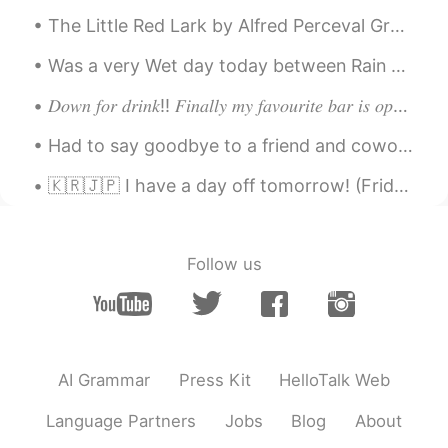
なんとか time's charm を言
いかえ
ても
The Little Red Lark by Alfred Perceval Graves. O SWAN of slenderness, Dove of tenderness, Jewe...
よいです。
Was a very Wet day today between Rain &sleet and it actually snowed today in the middle spring lo...
レッスンは there's always another
chance!
𝐷𝑜𝑤𝑛 𝑓𝑜𝑟 𝑑𝑟𝑖𝑛𝑘!! 𝐹𝑖𝑛𝑎𝑙𝑙𝑦 𝑚𝑦 𝑓𝑎𝑣𝑜𝑢𝑟𝑖𝑡𝑒 𝑏𝑎𝑟 𝑖𝑠 𝑜𝑝𝑒𝑛 𝐼𝑡’𝑠 𝑠𝑜 𝑞𝑢𝑖𝑒𝑡 𝑤ℎ𝑖𝑐ℎ 𝐼 𝑙𝑜𝑣𝑒 𝑡ℎ𝑒 𝑚𝑜𝑠𝑡...𝑜𝑟𝑑𝑒𝑟𝑒𝑑𝑠𝑜...
(次の機会いつも来るでしょう)！
Had to say goodbye to a friend and coworker! The dinner and company was great! Which dish looks d...
(次の機会
が
いつも来るでしょう)！
🇰🇷🇯🇵 I have a day off tomorrow! (Friday!) I’m so happy! 👏🏻✨ I will study Korean and Japanese Se...
例文:
1)
Follow us
John:
これは
もう3
度
目の彼女で
はない
でしょうか
？
John: もう3
人
目の彼女
が
で
きたの
？
最後で
恋愛関係は
最悪で
もう二度とし
AI Grammar
Press Kit
HelloTalk Web
ない
と
言
わ
なかった
んだ
っけ？
恋愛関係は
こりごり、
もう二度としな
Language Partners
Jobs
Blog
About
い
って
言
って
なかったっけ？