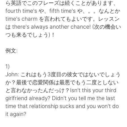
日本語
한국어
ら英語でこのフレーズは続くことがあります、
fourth time's や、fifth time's や、。。なんとか
Русский
ไทย
time's charm を言われてもよいです。レッスン
は there's always another chance! (次の機会い
Indonesia
Italiano
つも来るでしょう)！
Türkçe
Tiếng Việt
例文:
Português
1)
John: これはもう3度目の彼女ではないでしょう
か？最後で恋愛関係は最悪でもう二度としない
と言わなかったんだっけ？Isn't this your third
girlfriend already? Didn't you tell me the last
time that relationship sucks and you won't do
it again?