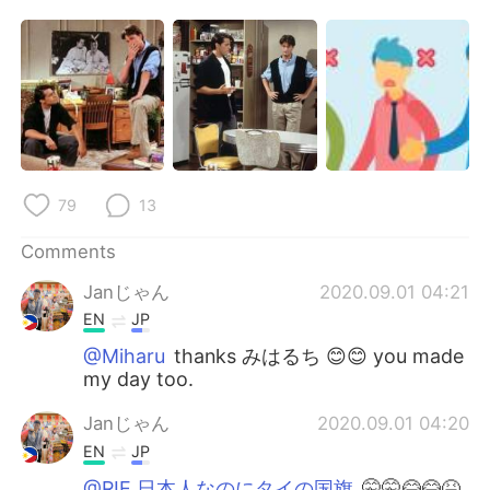
79
13
Comments
Janじゃん
2020.09.01 04:21
EN
JP
@Miharu
thanks みはるち 😊😊 you made
my day too.
Janじゃん
2020.09.01 04:20
EN
JP
@RIE 日本人なのにタイの国旗
🤫🤫😂😂😆