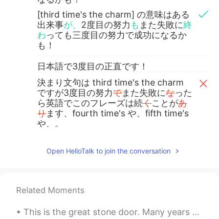
[third time's the charm] の意味はある
出来事
が、
2度目の努力
も
また失敗に
終
わ
っても三度目の努力で成功になるか
も！
日本語で3度目の正直です！
決まり文句は third time's the charm
ですが3度目の努力
で
また失敗に
な
った
ら英語でこのフレーズは続
く
ことが
あ
り
ます、fourth time's や、fifth time's
や、。
決まり文句は third time's the charm
ですが3度目の努力
が
また失敗に
終わ
っ
Open HelloTalk to join the conversation
たら英語でこのフレーズは続
ける
こと
が
でき
ます、fourth time's や、fifth
time's や、。
Related Moments
なんとか time's charm を言
われ
てもよ
いです。
This is the great stone door. Many years ago people used stones to create steps going through it...