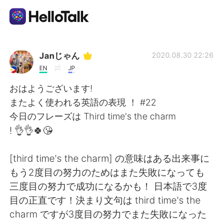
Language Exchange App
Janじゃん
2020.08.30 22:26
EN
JP
AI Grammar Checker
おはようございます!
またよく使われる英語の表現 ！ #22
English
今日のフレーズは Third time's the charm
! 👌👌🍀😘
简体中文
繁體中文
[third time's the charm] の意味はある出来事に
もう2度目の努力のためはまた失敗になっても
Español
العربية
三度目の努力で成功になるかも！ 日本語で3度
目の正直です！決まり文句は third time's the
Français
Deutsch
charm ですが3度目の努力でまた失敗になった