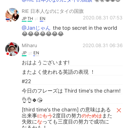
RIE 日本人なのにタイの国旗
2020.08.31 07:53
JP
TH
EN
@Janじゃん
the top secret in the world
😂😂😂😂😂😂😂
Miharu
2020.08.31 06:36
JP
EN
おはようございます!
またよく使われる英語の表現 ！
#22
今日のフレーズは Third time's the charm!
👌👌🍀😘
[third time's the charm] の意味はある
出来事
にもう
2度目の努力
のためは
また
失敗に
な
っても三度目の努力で成功に
なるかも！