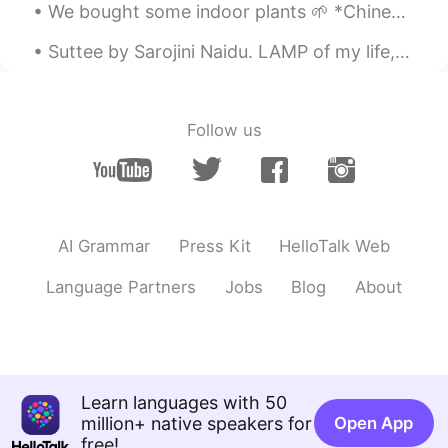
We bought some indoor plants 🌱 *Chinese Evergreen 🥰 *Kalanchoe *Rubber Plant We also bought som...
Suttee by Sarojini Naidu. LAMP of my life, the lips of Death Hath blown thee out with their sud...
Follow us
AI Grammar
Press Kit
HelloTalk Web
Language Partners
Jobs
Blog
About
Learn languages with 50
million+ native speakers for
Open App
free!