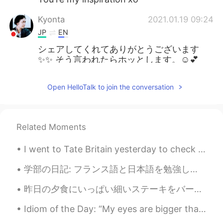
Kyonta
2021.01.19 09:24
JP
EN
シェアしてくれてありがとうございます
✨✨ そう言われたらホッとします。☺💕
𝐓𝐢𝐧𝐚 ティナ
2021.01.19 07:52
Open HelloTalk to join the conversation
JP
EN
良い言葉ですね！😍 シェアしてくれてあり
がとうございます！！🙏🏻 💕
Related Moments
I went to Tate Britain yesterday to check out the Heather Phillipson and 1540-1930 British Art ex...
学部の日記: フランス語と日本語を勉強しています。日本人の友達になりたいて、日本に行きたいて、日本で働くたいですから、日本語を勉強します。フランスに行きたいて、今月にはケベックシティに行きます...
昨日の夕食にいっぱい細いステーキをバーベキューした Last night I barbecued a lot of thin steak 色々な食べ物で使える It can be used i...
Idiom of the Day: “My eyes are bigger than my stomach” This is a humorous expression meaning tha...