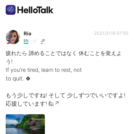
Language Exchange App
Ria
2021.01.19 07:50
EN
JP
AI Grammar Checker
疲れたら 諦めることではなく 休むことを覚えよ
う!
English
If you're tired, learn to rest, not
to quit. 🍀
简体中文
繁體中文
もう少しですね! そして 少しずつでいいですよ!
応援しています! 🙋↗
Español
العربية
Français
Deutsch