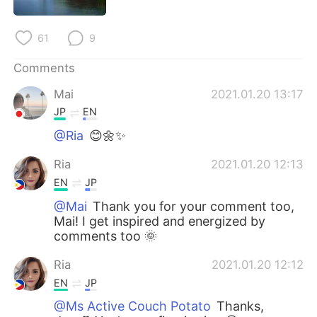
日本語
한국어
61
9
Русский
ไทย
Comments
Indonesia
Italiano
Mai
2021.01.20 13:17
Türkçe
Tiếng Việt
JP
EN
@Ria
😊🌼✨
Português
Ria
2021.01.20 12:13
EN
JP
@Mai
Thank you for your comment too,
Mai! I get inspired and energized by
comments too 🌞
Ria
2021.01.20 12:12
EN
JP
@Ms Active Couch Potato
Thanks,