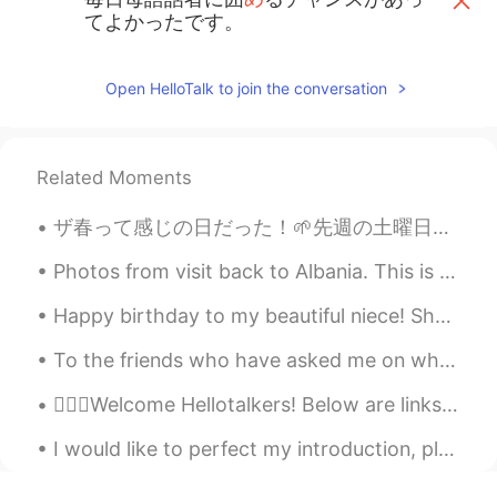
てよかったです。
毎日母語話者に囲
まれ
るチャンスがあ
ってよかったです。
Open HelloTalk to join the conversation
失敗
に
恐怖のあまり一緒に住んでいる
日本人の学生と話せないばかりか一人
でスーパーに行けませんでした。
Related Moments
失敗
と
恐怖のあまり一緒に住んでいる
ザ春って感じの日だった！🌱先週の土曜日ってなんだったのって思えるくらい朝から暖かくて、ほぼ一日中は半袖で過ごせたのは嬉しい！☀️ 久々に友達とも会えて、多摩川沿い散歩していろんな咲いてるとまだ咲...
日本人の学生と話せないばかりか一人
でスーパーに行けませんでした。
Photos from visit back to Albania. This is in Nivice my parents home village. They were raised an...
Hiro
2020.05.30 16:22
Happy birthday to my beautiful niece! She turned 6 years old today. She got a pink iPad with her ...
JP
EN
To the friends who have asked me on what I did on day off on Friday here are some pictures just f...
Good good 😁😁
💁🏻‍♀️Welcome Hellotalkers! Below are links for help learning English! 👉🏽Letter sounds: h...
I would like to perfect my introduction, please help 🙇‍♀️ はじめまして ジエニーです。アメリカ人です。31歳です。 日本で英語を教...