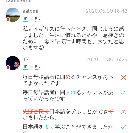
Comments
日本語
한국어
satomi
2020.05.30 16:42
Русский
ไทย
JP
EN
私もイギリスに行ったとき、同じように感
Indonesia
Italiano
じました。生活に慣れるためや、息抜きの
ために、母国語で話す時間も、大切だと思
Türkçe
Tiếng Việt
います😉
JS
2020.05.30 16:26
Português
JP
EN
毎日母語話者に囲
め
るチャンスがあっ
てよかったです。
毎日母語話者に囲
まれ
るチャンスがあ
ってよかったです。
先ほど良く
日本語を学ぶことができ
て
い
ましたから。
日本語を
よく
学ぶことができましたか
ら。