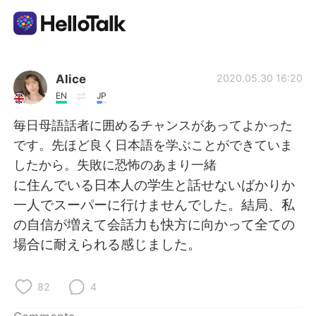
Language Exchange App
Alice
2020.05.30 16:20
EN
JP
AI Grammar Checker
毎日母語話者に囲めるチャンスがあってよかった
です。先ほど良く日本語を学ぶことができていま
English
したから。失敗に恐怖のあまり一緒
に住んでいる日本人の学生と話せないばかりか
一人でスーパーに行けませんでした。結局、私
简体中文
繁體中文
の自信が増えて会話力も快方に向かって全ての
場合に耐えられる感じました。
Español
العربية
Français
Deutsch
82
4