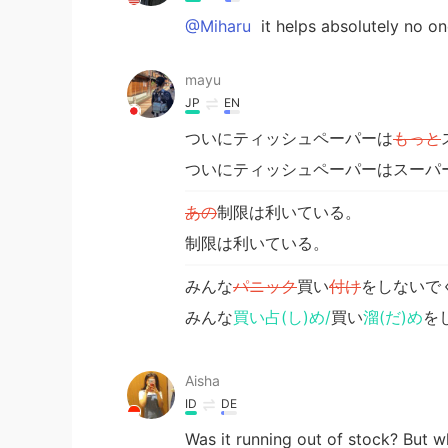
@Miharu
it helps absolutely no one
mayu
JP
EN
ついにティッシュペーパーは
もっと
ついにティッシュペーパーはスーパ
あの
制限は利いている。
制限は利いている。
みんな
パニック
買い
付け
をしないで
みんな
買い占(し)め/
買い
溜(だ)め
を
Aisha
ID
DE
Was it running out of stock? But w