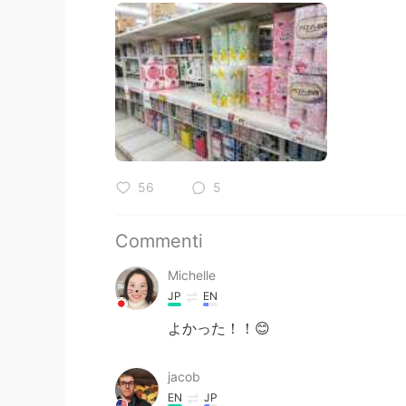
56
5
Commenti
Michelle
JP
EN
よかった！！😊
jacob
EN
JP