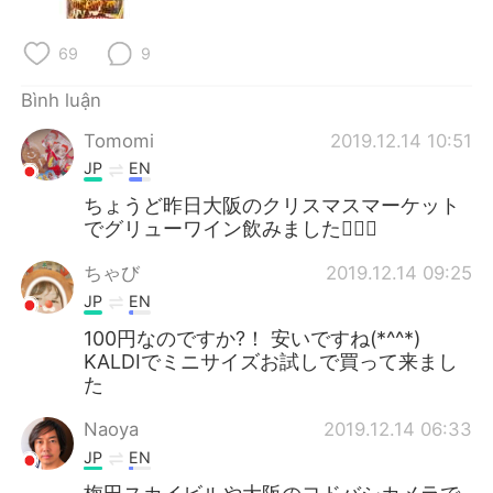
Deutsch
日本語
69
9
한국어
Русский
Bình luận
ไทย
Indonesia
Tomomi
2019.12.14 10:51
JP
EN
Italiano
Türkçe
ちょうど昨日大阪のクリスマスマーケット
Português
でグリューワイン飲みました🙋‍♀️✨
ちゃび
2019.12.14 09:25
JP
EN
100円なのですか?！ 安いですね(*^^*)
KALDIでミニサイズお試しで買って来まし
た
Naoya
2019.12.14 06:33
JP
EN