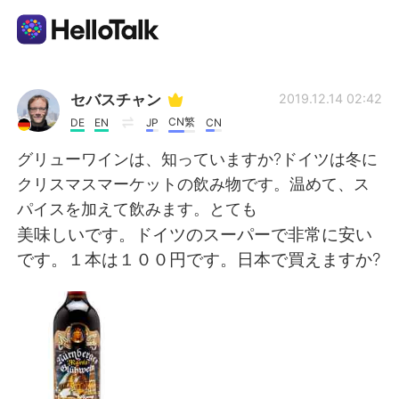
Ứng dụng trao đổi ngôn ngữ
セバスチャン
2019.12.14 02:42
CN繁
DE
EN
JP
CN
AI Grammar Checker
グリューワインは、知っていますか?ドイツは冬に
クリスマスマーケットの飲み物です。温めて、ス
Tiếng Việt
パイスを加えて飲みます。とても
美味しいです。ドイツのスーパーで非常に安い
です。１本は１００円です。日本で買えますか?
English
简体中文
繁體中文
Español
العربية
Français