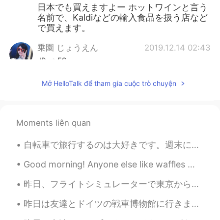
日本でも買えますよー ホットワインと言う
名前で、Kaldiなどの輸入食品を扱う店など
で買えます。
乗園 じょうえん
2019.12.14 02:43
JP
ES
グリューワイン知ってます！そんなに安い
Mở HelloTalk để tham gia cuộc trò chuyện
んですか！いいなあ〜
Sumile すみれ
2019.12.14 02:42
JP
EN
Moments liên quan
日本でも買えます。カルディに売っていま
自転車で旅行するのは大好きです。週末にはドイツの北を旅行しました。森にテントで寝ました。夜中に森で蛍がたくさん見えました。9月に蛍を見えるのは珍しいと思います。😊😊😊今から毎日寒くなって来ていま...
す。
Good morning! Anyone else like waffles 🧇? I woke up this morning and wanted to make some to eat...
昨日、フライトシミュレーターで東京から大阪まで飛びました。富士山の景色はすごくきれいですね。ほとんど本物の写真のように見えます！ エアバスで飛びました。飛行機のバタンがたくさんあり、飛ぶのは簡単...
昨日は友達とドイツの戦車博物館に行きました。博物館はドイツの一番大きな戦車博物館です。博物館の戦車は大体ドイツで作ったものです。博物館はドイツの北の小さな町にあるので、隣で可愛い伝統的な建物もあ...