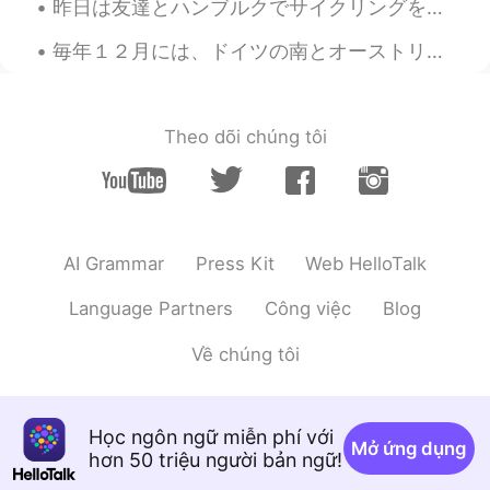
昨日は友達とハンブルクでサイクリングをしました。良い天気でした。少し暖かったので、春の感じでした。😄 しかしレストランやお店全部閉まっています。ハンブルクで毎年11月からクリスマスマーケットがあ...
毎年１２月には、ドイツの南とオーストリアでクランプスということがあります。クランプスは、伝説の怖い生物です。通りを歩きながら悪い子供に罰を与えます。主に木の棒で子供や女性を打ちます。僕はドイツの...
Theo dõi chúng tôi
AI Grammar
Press Kit
Web HelloTalk
Language Partners
Công việc
Blog
Về chúng tôi
Học ngôn ngữ miễn phí với
Mở ứng dụng
hơn 50 triệu người bản ngữ!