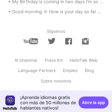
My Birthday is coming in two days I’m so excited 😆 🥳 I will meet my mother and one of my friends...
Good morning 🌞 How is your day so far ☺️ Hope you are enjoying you “belly button day “ or “hum...
Síguenos
AI Grammar
Press Kit
HelloTalk Web
Language Partners
Empleo
Blog
Sobre nosotros
¡Aprende idiomas gratis
con más de 50 millones de
Abre la app
hablantes nativos!