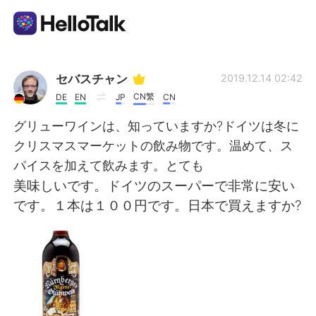
Aplicación de intercambio de idiomas
セバスチャン
2019.12.14 02:42
CN繁
DE
EN
JP
CN
AI Grammar Checker
グリューワインは、知っていますか?ドイツは冬に
クリスマスマーケットの飲み物です。温めて、ス
Español
パイスを加えて飲みます。とても
美味しいです。ドイツのスーパーで非常に安い
です。１本は１００円です。日本で買えますか?
English
简体中文
繁體中文
العربية
Français
Deutsch