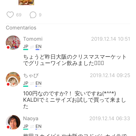
日本語
한국어
69
9
Русский
ไทย
Comentarios
Indonesia
Italiano
Tomomi
2019.12.14 10:51
JP
EN
Türkçe
Tiếng Việt
ちょうど昨日大阪のクリスマスマーケット
Português
でグリューワイン飲みました🙋‍♀️✨
ちゃび
2019.12.14 09:25
JP
EN
100円なのですか?！ 安いですね(*^^*)
KALDIでミニサイズお試しで買って来まし
た
Naoya
2019.12.14 06:33
JP
EN