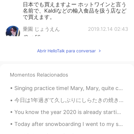
日本でも買えますよー ホットワインと言う
名前で、Kaldiなどの輸入食品を扱う店など
で買えます。
乗園 じょうえん
2019.12.14 02:43
JP
ES
グリューワイン知ってます！そんなに安い
Abrir HelloTalk para conversar
んですか！いいなあ〜
Sumile すみれ
2019.12.14 02:42
JP
EN
Momentos Relacionados
日本でも買えます。カルディに売っていま
Singing practice time! Mary, Mary, quite contrary, How does your garden grow? With silver bells,...
す。
今日は1年過ぎて久しぶりにしらたきの焼きそばを作った Today I made Shirataki yakisoba for the first time in over a year 先週ま...
You know the year 2020 is already starting off terribly. Honestly I'm still shocked that Kobe Bry...
Today after snowboarding I went to my sister's hotel and went swimming in an outside pool ! It ...